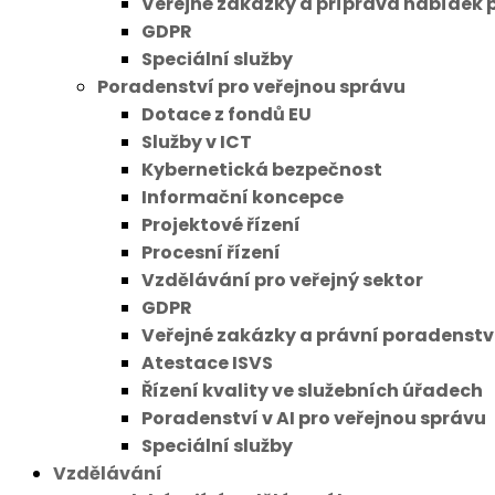
Veřejné zakázky a příprava nabídek 
GDPR
Speciální služby
Poradenství pro veřejnou správu
Dotace z fondů EU
Služby v ICT
Kybernetická bezpečnost
Informační koncepce
Projektové řízení
Procesní řízení
Vzdělávání pro veřejný sektor
GDPR
Veřejné zakázky a právní poradenstv
Atestace ISVS
Řízení kvality ve služebních úřadech
Poradenství v AI pro veřejnou správu
Speciální služby
Vzdělávání