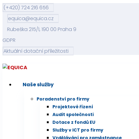
(+420) 724 216 656
equica@equica.cz
Rubeška 215/1, 190 00 Praha 9
GDPR
Aktuální dotační příležitosti
Naše služby
Poradenství pro firmy
Projektové řízení
Audit společnosti
Dotace z fondů EU
Služby v ICT pro firmy
Vzdělávání pro zaměstnance