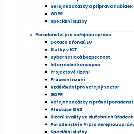
Veřejné zakázky a příprava nabídek
GDPR
Speciální služby
Poradenství pro veřejnou správu
Dotace z fondů EU
Služby v ICT
Kybernetická bezpečnost
Informační koncepce
Projektové řízení
Procesní řízení
Vzdělávání pro veřejný sektor
GDPR
Veřejné zakázky a právní poradenst
Atestace ISVS
Řízení kvality ve služebních úřadech
Poradenství v AI pro veřejnou správ
Speciální služby