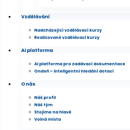
Vzdělávání
Nadcházející vzdělávací kurzy
Realizované vzdělávací kurzy
AI platforma
AI platforma pro zadávací dokumentace
Ondoň – inteligentní hledání dotací
O nás
Náš profil
Náš tým
Stojíme na hlavě
Volná místa