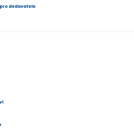
 pro dodavatele
ví
u