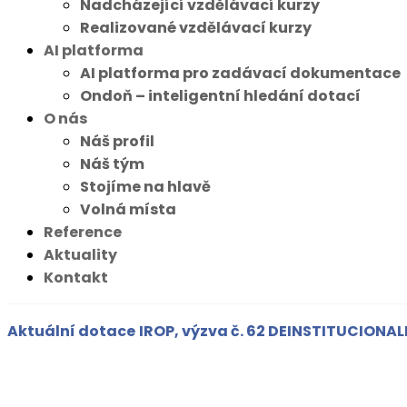
Nadcházející vzdělávací kurzy
Realizované vzdělávací kurzy
AI platforma
AI platforma pro zadávací dokumentace
Ondoň – inteligentní hledání dotací
O nás
Náš profil
Náš tým
Stojíme na hlavě
Volná místa
Reference
Aktuality
Kontakt
Aktuální dotace
IROP, výzva č. 62 DEINSTITUCIONA