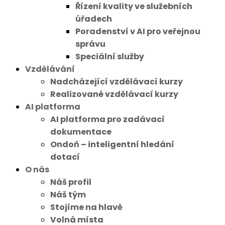
Řízení kvality ve služebních
úřadech
Poradenství v AI pro veřejnou
správu
Speciální služby
Vzdělávání
Nadcházející vzdělávací kurzy
Realizované vzdělávací kurzy
AI platforma
AI platforma pro zadávací
dokumentace
Ondoň – inteligentní hledání
dotací
O nás
Náš profil
Náš tým
Stojíme na hlavě
Volná místa