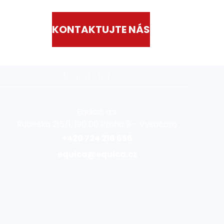
KONTAKTUJTE NÁS
Kontakt
Equica, a.s.
Rubeška 215/1, 190 00 Praha 9 – Vysočany
+420 724 216 656
equica@equica.cz