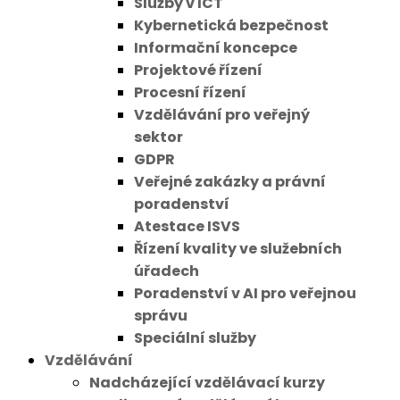
Služby v ICT
Kybernetická bezpečnost
Informační koncepce
Projektové řízení
Procesní řízení
Vzdělávání pro veřejný
sektor
GDPR
Veřejné zakázky a právní
poradenství
Atestace ISVS
Řízení kvality ve služebních
úřadech
Poradenství v AI pro veřejnou
správu
Speciální služby
Vzdělávání
Nadcházející vzdělávací kurzy