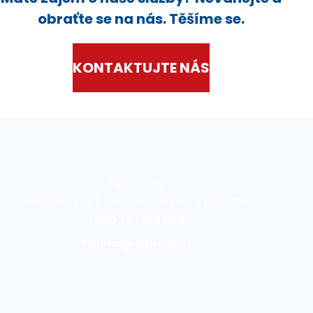
obraťte se na nás. Těšíme se.
KONTAKTUJTE NÁS
Kontakt
Equica, a.s.
Rubeška 215/1, 190 00 Praha 9 – Vysočany
+420 724 216 656
equica@equica.cz