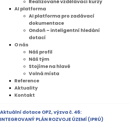
Realizované vzdělávací kurzy
AI platforma
AI platforma pro zadávací
dokumentace
Ondoň – inteligentní hledání
dotací
O nás
Náš profil
Náš tým
Stojíme na hlavě
Volná místa
Reference
Aktuality
Kontakt
Aktuální dotace
OPZ, výzva č. 46:
INTEGROVANÝ PLÁN ROZVOJE ÚZEMÍ (IPRÚ)