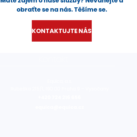
Máte zájem o naše služby? Neváhejte a
obraťte se na nás. Těšíme se.
KONTAKTUJTE NÁS
Kontakt
Equica, a.s.
Rubeška 215/1, 190 00 Praha 9 – Vysočany
+420 724 216 656
equica@equica.cz