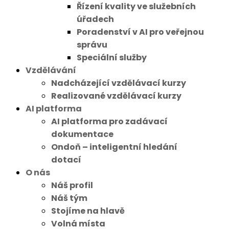
Řízení kvality ve služebních
úřadech
Poradenství v AI pro veřejnou
správu
Speciální služby
Vzdělávání
Nadcházející vzdělávací kurzy
Realizované vzdělávací kurzy
AI platforma
AI platforma pro zadávací
dokumentace
Ondoň – inteligentní hledání
dotací
O nás
Náš profil
Náš tým
Stojíme na hlavě
Volná místa