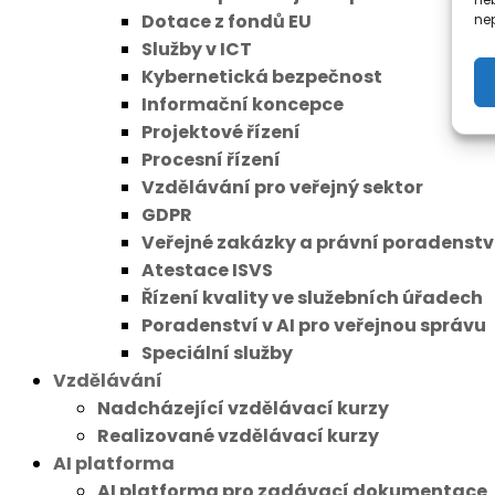
Dotace z fondů EU
nep
Služby v ICT
Kybernetická bezpečnost
Informační koncepce
Projektové řízení
Procesní řízení
Vzdělávání pro veřejný sektor
GDPR
Veřejné zakázky a právní poradenstv
Atestace ISVS
Řízení kvality ve služebních úřadech
Poradenství v AI pro veřejnou správu
Speciální služby
Vzdělávání
Nadcházející vzdělávací kurzy
Realizované vzdělávací kurzy
AI platforma
AI platforma pro zadávací dokumentace