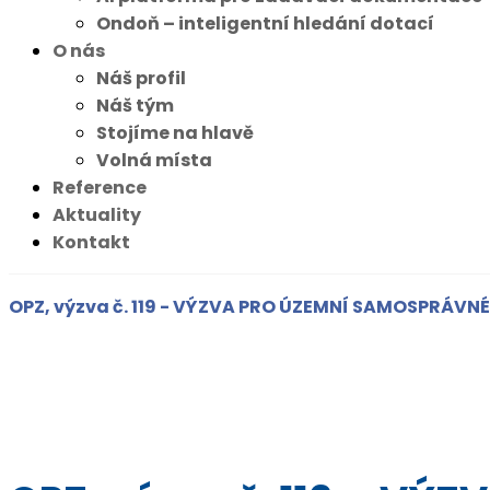
Ondoň – inteligentní hledání dotací
O nás
Náš profil
Náš tým
Stojíme na hlavě
Volná místa
Reference
Aktuality
Kontakt
OPZ, výzva č. 119 - VÝZVA PRO ÚZEMNÍ SAMOSPRÁVNÉ