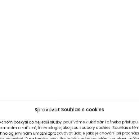
Spravovat Souhlas s cookies
pro dodavatele
chom poskytli co nejlepší služby, používáme k ukládání a/nebo přístupu 
ormacím o zařízení, technologie jako jsou soubory cookies. Souhlas s těm
chnologiemi nám umožní zpracovávat údaje, jako je chování při procház
bo jedinečná ID na tomto webu. Nesouhlas nebo odvolání souhlasu může