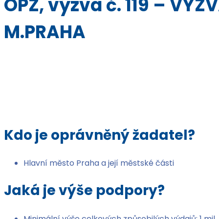
OPZ, výzva č. 119 – VÝ
M.PRAHA
Kdo je oprávněný žadatel?
Hlavní město Praha a její městské části
Jaká je výše podpory?
Minimální výše celkových způsobilých výdajů: 1 mil.