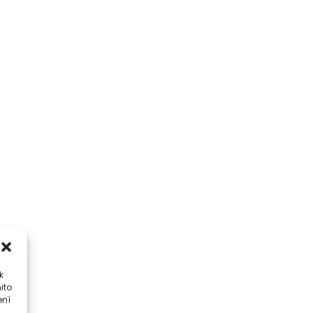
k
ito
ení