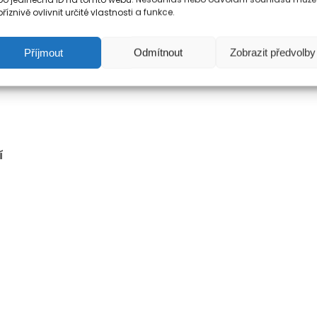
říznivě ovlivnit určité vlastnosti a funkce.
Příjmout
Odmítnout
Zobrazit předvolby
í