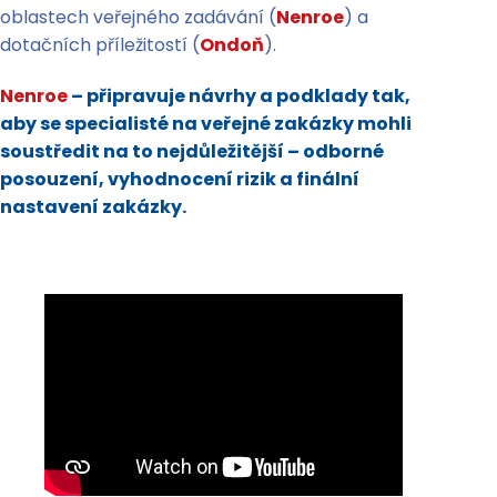
oblastech veřejného zadávání (
Nenroe
) a
dotačních příležitostí (
Ondoň
).
Nenroe
– připravuje návrhy a podklady tak,
aby se specialisté na veřejné zakázky mohli
soustředit na to nejdůležitější – odborné
posouzení, vyhodnocení rizik a finální
nastavení zakázky.