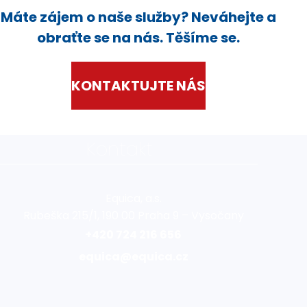
Máte zájem o naše služby? Neváhejte a
obraťte se na nás. Těšíme se.
KONTAKTUJTE NÁS
Kontakt
Equica, a.s.
Rubeška 215/1, 190 00 Praha 9 – Vysočany
+420 724 216 656
equica@equica.cz