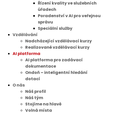
Řízení kvality ve služebních
úřadech
Poradenství v AI pro veřejnou
správu
Speciální služby
Vzdělávání
Nadcházející vzdělávací kurzy
Realizované vzdělávací kurzy
AI platforma
AI platforma pro zadávací
dokumentace
Ondoň – inteligentní hledání
dotací
O nás
Náš profil
Náš tým
Stojíme na hlavě
Volná místa