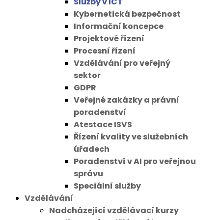
Služby v ICT
Kybernetická bezpečnost
Informační koncepce
Projektové řízení
Procesní řízení
Vzdělávání pro veřejný
sektor
GDPR
Veřejné zakázky a právní
poradenství
Atestace ISVS
Řízení kvality ve služebních
úřadech
Poradenství v AI pro veřejnou
správu
Speciální služby
Vzdělávání
Nadcházející vzdělávací kurzy