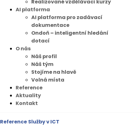
Realizované vzdělávací kurzy
AI platforma
AI platforma pro zadávací
dokumentace
Ondoň – inteligentní hledání
dotací
O nás
Náš profil
Náš tým
Stojíme na hlavě
Volná místa
Reference
Aktuality
Kontakt
Reference
Služby v ICT