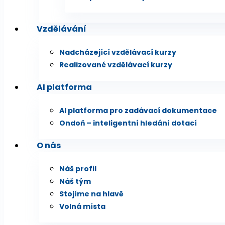
Vzdělávání
Nadcházející vzdělávací kurzy
Realizované vzdělávací kurzy
AI platforma
AI platforma pro zadávací dokumentace
Ondoň – inteligentní hledání dotací
O nás
Náš profil
Náš tým
Stojíme na hlavě
Volná místa