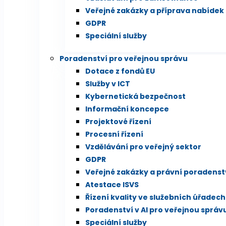
Veřejné zakázky a příprava nabídek
GDPR
Speciální služby
Poradenství pro veřejnou správu
Dotace z fondů EU
Služby v ICT
Kybernetická bezpečnost
Informační koncepce
Projektové řízení
Procesní řízení
Vzdělávání pro veřejný sektor
GDPR
Veřejné zakázky a právní poradenst
Atestace ISVS
Řízení kvality ve služebních úřadech
Poradenství v AI pro veřejnou správ
Speciální služby