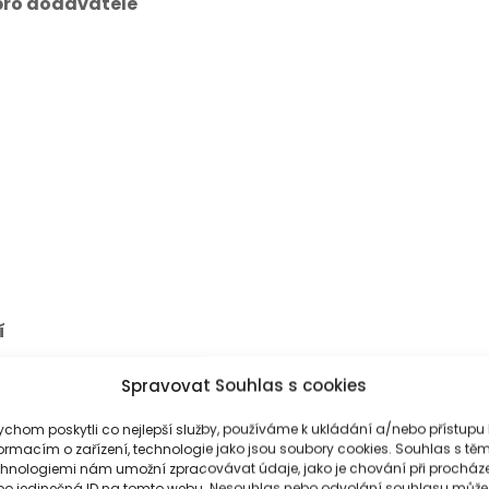
pro dodavatele
í
Spravovat Souhlas s cookies
chom poskytli co nejlepší služby, používáme k ukládání a/nebo přístupu 
ormacím o zařízení, technologie jako jsou soubory cookies. Souhlas s těm
chnologiemi nám umožní zpracovávat údaje, jako je chování při procház
bo jedinečná ID na tomto webu. Nesouhlas nebo odvolání souhlasu může