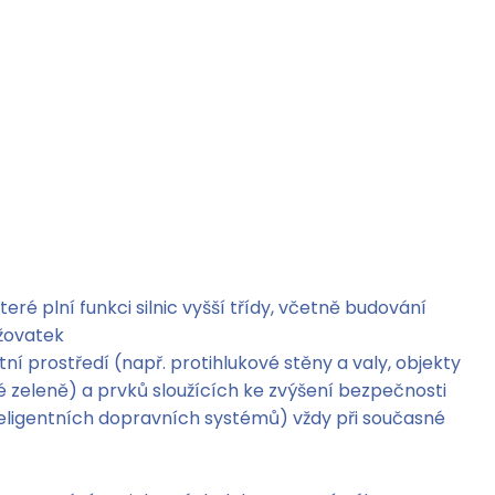
teré plní funkci silnic vyšší třídy, včetně budování
ižovatek
í prostředí (např. protihlukové stěny a valy, objekty
é zeleně) a prvků sloužících ke zvýšení bezpečnosti
nteligentních dopravních systémů) vždy při současné