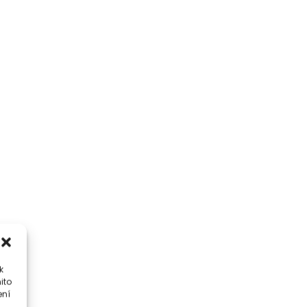
k
ito
ení