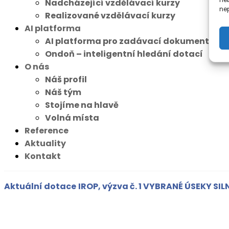
Nadcházející vzdělávací kurzy
nep
Realizované vzdělávací kurzy
AI platforma
AI platforma pro zadávací dokumentace
Ondoň – inteligentní hledání dotací
O nás
Náš profil
Náš tým
Stojíme na hlavě
Volná místa
Reference
Aktuality
Kontakt
Aktuální dotace
IROP, výzva č. 1 VYBRANÉ ÚSEKY SILNIC