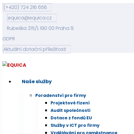
(+420) 724 216 656
equica@equica.cz
Rubeška 215/1, 190 00 Praha 9
GDPR
Aktuální dotační příležitosti
Naše služby
Poradenství pro firmy
Projektové řízení
Audit společnosti
Dotace z fondů EU
Služby v ICT pro firmy
Vzdělávání pro zaměstnance