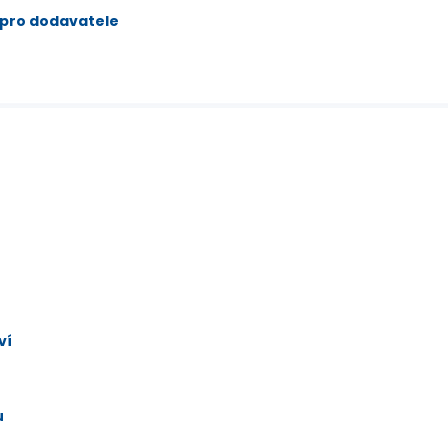
 pro dodavatele
ví
u