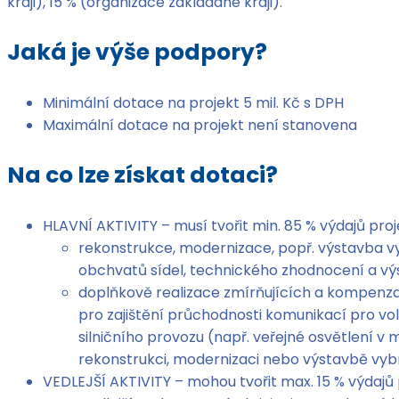
kraji), 15 % (organizace zakládané kraji).
Jaká je výše podpory?
Minimální dotace na projekt 5 mil. Kč s DPH
Maximální dotace na projekt není stanovena
Na co lze získat dotaci?
HLAVNÍ AKTIVITY – musí tvořit min. 85 % výdajů pro
rekonstrukce, modernizace, popř. výstavba vybra
obchvatů sídel, technického zhodnocení a výs
doplňkově realizace zmírňujících a kompenzačn
pro zajištění průchodnosti komunikací pro vol
silničního provozu (např. veřejné osvětlení 
rekonstrukci, modernizaci nebo výstavbě v
VEDLEJŠÍ AKTIVITY – mohou tvořit max. 15 % výdajů 