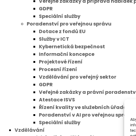
Veřejné zakázky a příprava nabídek 
GDPR
Speciální služby
Poradenství pro veřejnou správu
Dotace z fondů EU
Služby v ICT
Kybernetická bezpečnost
Informační koncepce
Projektové řízení
Procesní řízení
Vzdělávání pro veřejný sektor
GDPR
Veřejné zakázky a právní poradenstv
Atestace ISVS
Řízení kvality ve služebních úřadech
Poradenství v AI pro veřejnou správu
Aby
Speciální služby
inf
Vzdělávání
te
ne