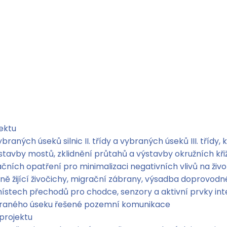
jektu
ných úseků silnic II. třídy a vybraných úseků III. třídy, k
tavby mostů, zklidnění průtahů a výstavby okružních kř
ích opatření pro minimalizaci negativních vlivů na životn
ně žijící živočichy, migrační zábrany, výsadba doprovodn
v místech přechodů pro chodce, senzory a aktivní prvky i
ybraného úseku řešené pozemní komunikace
projektu