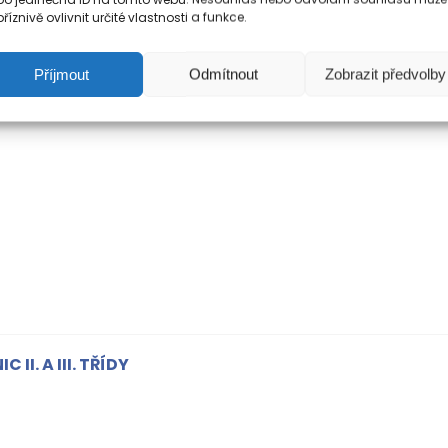
říznivě ovlivnit určité vlastnosti a funkce.
Příjmout
Odmítnout
Zobrazit předvolby
 II. A III. TŘÍDY