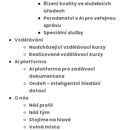
Řízení kvality ve služebních
úřadech
Poradenství v AI pro veřejnou
správu
Speciální služby
Vzdělávání
Nadcházející vzdělávací kurzy
Realizované vzdělávací kurzy
AI platforma
AI platforma pro zadávací
dokumentace
Ondoň – inteligentní hledání
dotací
O nás
Náš profil
Náš tým
Stojíme na hlavě
Volná místa