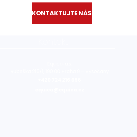
KONTAKTUJTE NÁS
Kontakt
Equica, a.s.
Rubeška 215/1, 190 00 Praha 9 – Vysočany
+420 724 216 656
equica@equica.cz