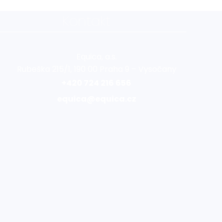
Kontakt
Equica, a.s.
Rubeška 215/1, 190 00 Praha 9 – Vysočany
+420 724 216 656
equica@equica.cz