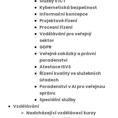
Služby v ICT
Kybernetická bezpečnost
Informační koncepce
Projektové řízení
Procesní řízení
Vzdělávání pro veřejný
sektor
GDPR
Veřejné zakázky a právní
poradenství
Atestace ISVS
Řízení kvality ve služebních
úřadech
Poradenství v AI pro veřejnou
správu
Speciální služby
Vzdělávání
Nadcházející vzdělávací kurzy