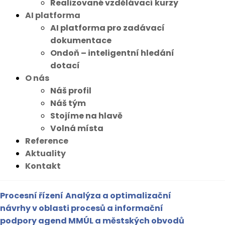
Realizované vzdělávací kurzy
AI platforma
AI platforma pro zadávací
dokumentace
Ondoň – inteligentní hledání
dotací
O nás
Náš profil
Náš tým
Stojíme na hlavě
Volná místa
Reference
Aktuality
Kontakt
Procesní řízení
Analýza a optimalizační
návrhy v oblasti procesů a informační
podpory agend MMÚL a městských obvodů