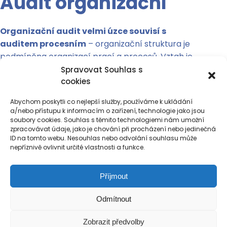
Audit organizační
Organizační audit velmi úzce souvisí s
auditem procesním
– organizační struktura je
podmíněna organizací prací a procesů. Vztah je
pak reciproční, tj. výsledky procesního auditu
Spravovat Souhlas s
mohou vést ke změnám ve struktuře organizace a
cookies
výsledky auditu organizačního mohou naopak
Abychom poskytli co nejlepší služby, používáme k ukládání
iniciovat změny v organizaci a příslušných
a/nebo přístupu k informacím o zařízení, technologie jako jsou
procesech.
soubory cookies. Souhlas s těmito technologiemi nám umožní
zpracovávat údaje, jako je chování při procházení nebo jedinečná
ID na tomto webu. Nesouhlas nebo odvolání souhlasu může
Hlavním cílem organizačního auditu je tedy
nepříznivě ovlivnit určité vlastnosti a funkce.
posouzení organizační struktury s cílem
odhalení silných a slabých stránek
a
následná
Příjmout
optimalizace vedoucí k zlepšení organizační
struktury
.
Odmítnout
Smyslem realizace organizačního auditu je
Zobrazit předvolby
zejména: