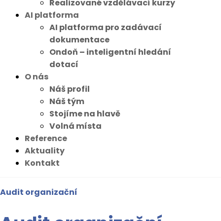
Realizované vzdělávací kurzy
AI platforma
AI platforma pro zadávací
dokumentace
Ondoň – inteligentní hledání
dotací
O nás
Náš profil
Náš tým
Stojíme na hlavě
Volná místa
Reference
Aktuality
Kontakt
Audit organizační