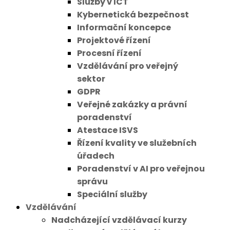
Služby v ICT
Kybernetická bezpečnost
Informační koncepce
Projektové řízení
Procesní řízení
Vzdělávání pro veřejný
sektor
GDPR
Veřejné zakázky a právní
poradenství
Atestace ISVS
Řízení kvality ve služebních
úřadech
Poradenství v AI pro veřejnou
správu
Speciální služby
Vzdělávání
Nadcházející vzdělávací kurzy