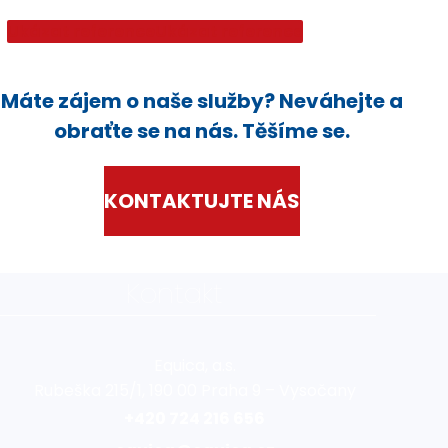
Ukázat reference
Ukázat reference
Máte zájem o naše služby? Neváhejte a
obraťte se na nás. Těšíme se.
KONTAKTUJTE NÁS
Kontakt
Equica, a.s.
Rubeška 215/1, 190 00 Praha 9 – Vysočany
+420 724 216 656