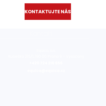
KONTAKTUJTE NÁS
Kontakt
Equica, a.s.
Rubeška 215/1, 190 00 Praha 9 – Vysočany
+420 724 216 656
equica@equica.cz