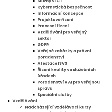
Služby v ICT
Kybernetická bezpečnost
Informační koncepce
Projektové řízení
Procesní řízení
Vzdělávání pro veřejný
sektor
GDPR
Veřejné zakázky a právní
poradenství
Atestace ISVS
Řízení kvality ve služebních
úřadech
Poradenství v AI pro veřejnou
správu
Speciální služby
Vzdělávání
Nadcházející vzdělávací kurzy