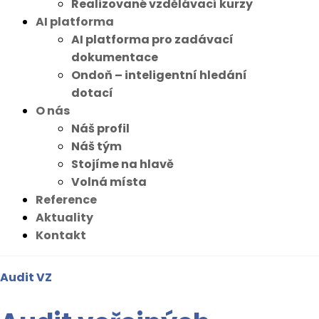
Realizované vzdělávací kurzy
AI platforma
AI platforma pro zadávací
dokumentace
Ondoň – inteligentní hledání
dotací
O nás
Náš profil
Náš tým
Stojíme na hlavě
Volná místa
Reference
Aktuality
Kontakt
Audit VZ