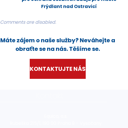
Frýdlant nad Ostravicí
Comments are disabled.
Máte zájem o naše služby? Neváhejte a
obraťte se na nás. Těšíme se.
KONTAKTUJTE NÁS
Kontakt
Equica, a.s.
Rubeška 215/1, 190 00 Praha 9 – Vysočany