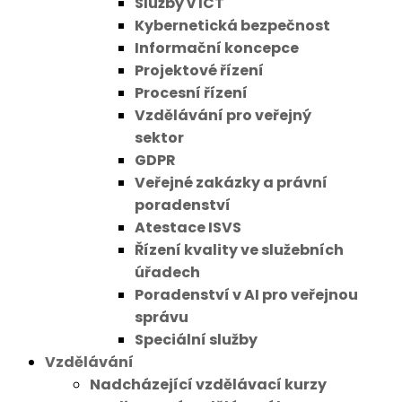
Služby v ICT
Kybernetická bezpečnost
Informační koncepce
Projektové řízení
Procesní řízení
Vzdělávání pro veřejný
sektor
GDPR
Veřejné zakázky a právní
poradenství
Atestace ISVS
Řízení kvality ve služebních
úřadech
Poradenství v AI pro veřejnou
správu
Speciální služby
Vzdělávání
Nadcházející vzdělávací kurzy