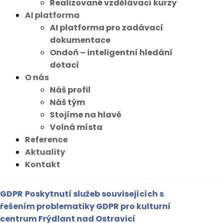
Realizované vzdělávací kurzy
AI platforma
AI platforma pro zadávací
dokumentace
Ondoň – inteligentní hledání
dotací
O nás
Náš profil
Náš tým
Stojíme na hlavě
Volná místa
Reference
Aktuality
Kontakt
GDPR
Poskytnutí služeb souvisejících s
řešením problematiky GDPR pro kulturní
centrum Frýdlant nad Ostravicí