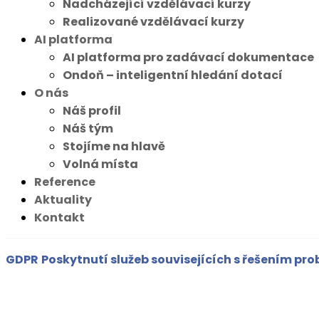
Nadcházející vzdělávací kurzy
Realizované vzdělávací kurzy
AI platforma
AI platforma pro zadávací dokumentace
Ondoň – inteligentní hledání dotací
O nás
Náš profil
Náš tým
Stojíme na hlavě
Volná místa
Reference
Aktuality
Kontakt
GDPR
Poskytnutí služeb souvisejících s řešením p