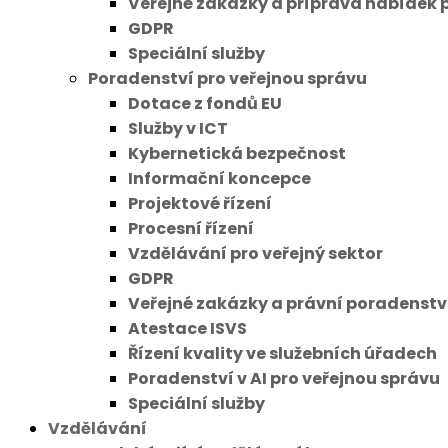
Veřejné zakázky a příprava nabídek 
GDPR
Speciální služby
Poradenství pro veřejnou správu
Dotace z fondů EU
Služby v ICT
Kybernetická bezpečnost
Informační koncepce
Projektové řízení
Procesní řízení
Vzdělávání pro veřejný sektor
GDPR
Veřejné zakázky a právní poradenstv
Atestace ISVS
Řízení kvality ve služebních úřadech
Poradenství v AI pro veřejnou správu
Speciální služby
Vzdělávání