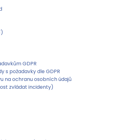
d
í)
požadavkům GDPR
ody s požadavky dle GDPR
ivu na ochranu osobních údajů
ost zvládat incidenty)