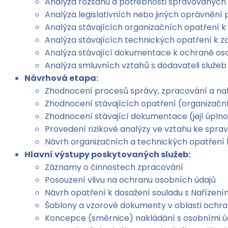
Analýza rozsahu a potřebnosti spravovaných
Analýza legislativních nebo jiných oprávnění 
Analýza stávajících organizačních opatření k
Analýza stávajících technických opatření k z
Analýza stávající dokumentace k ochraně osob
Analýza smluvních vztahů s dodavateli služeb
Návrhová etapa:
Zhodnocení procesů správy, zpracování a na
Zhodnocení stávajících opatření (organizačn
Zhodnocení stávající dokumentace (její úpln
Provedení rizikové analýzy ve vztahu ke spra
Návrh organizačních a technických opatření ke
Hlavní výstupy poskytovaných služeb:
Záznamy o činnostech zpracování
Posouzení vlivu na ochranu osobních údajů
Návrh opatření k dosažení souladu s Nařízen
Šablony a vzorové dokumenty v oblasti ochra
Koncepce (směrnice) nakládání s osobními úd