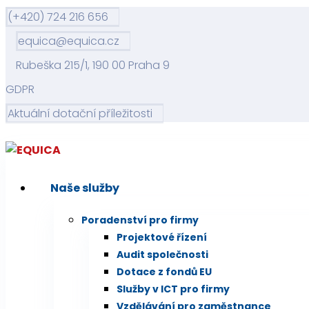
(+420) 724 216 656
equica@equica.cz
Rubeška 215/1, 190 00 Praha 9
GDPR
Aktuální dotační příležitosti
Naše služby
Poradenství pro firmy
Projektové řízení
Audit společnosti
Dotace z fondů EU
Služby v ICT pro firmy
Vzdělávání pro zaměstnance