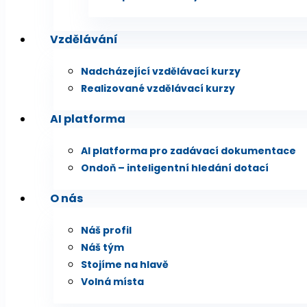
Vzdělávání
Nadcházející vzdělávací kurzy
Realizované vzdělávací kurzy
AI platforma
AI platforma pro zadávací dokumentace
Ondoň – inteligentní hledání dotací
O nás
Náš profil
Náš tým
Stojíme na hlavě
Volná místa