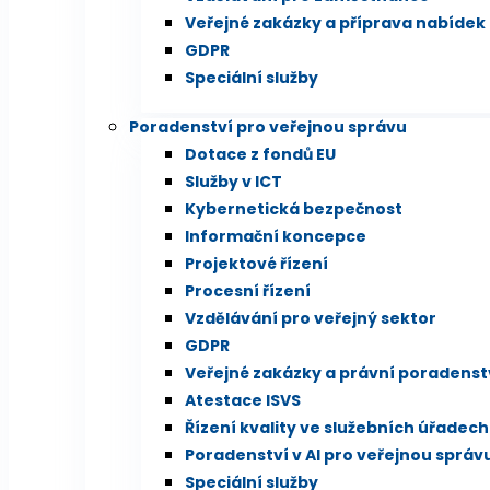
Veřejné zakázky a příprava nabídek
GDPR
Speciální služby
Poradenství pro veřejnou správu
Dotace z fondů EU
Služby v ICT
Kybernetická bezpečnost
Informační koncepce
Projektové řízení
Procesní řízení
Vzdělávání pro veřejný sektor
GDPR
Veřejné zakázky a právní poradenst
Atestace ISVS
Řízení kvality ve služebních úřadech
Poradenství v AI pro veřejnou správ
Speciální služby