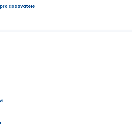
 pro dodavatele
ví
u