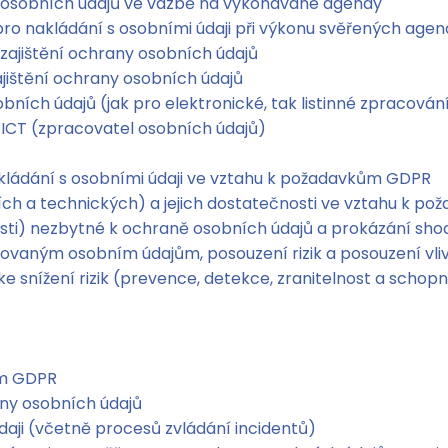
 osobních údajů ve vazbě na vykonávané agendy
pro nakládání s osobními údaji při výkonu svěřených agen
 zajištění ochrany osobních údajů
ajištění ochrany osobních údajů
ních údajů (jak pro elektronické, tak listinné zpracován
 ICT (zpracovatel osobních údajů)
kládání s osobními údaji ve vztahu k požadavkům GDPR
ích a technických) a jejich dostatečnosti ve vztahu k 
osti) nezbytné k ochraně osobních údajů a prokázání sh
vovaným osobním údajům, posouzení rizik a posouzení vl
 snížení rizik (prevence, detekce, zranitelnost a schopn
ím GDPR
ny osobních údajů
aji (včetně procesů zvládání incidentů)