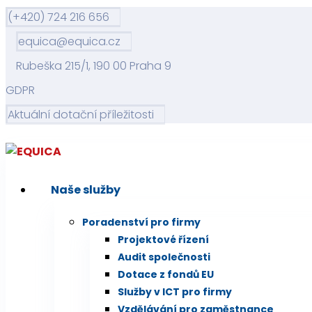
(+420) 724 216 656
equica@equica.cz
Rubeška 215/1, 190 00 Praha 9
GDPR
Aktuální dotační příležitosti
Naše služby
Poradenství pro firmy
Projektové řízení
Audit společnosti
Dotace z fondů EU
Služby v ICT pro firmy
Vzdělávání pro zaměstnance