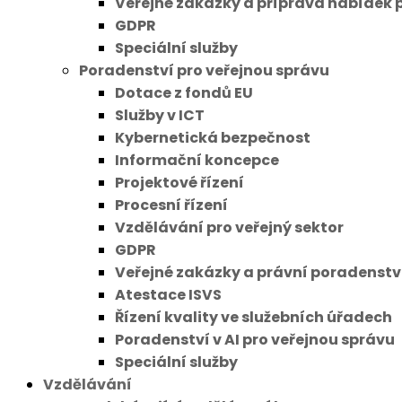
Veřejné zakázky a příprava nabídek 
GDPR
Speciální služby
Poradenství pro veřejnou správu
Dotace z fondů EU
Služby v ICT
Kybernetická bezpečnost
Informační koncepce
Projektové řízení
Procesní řízení
Vzdělávání pro veřejný sektor
GDPR
Veřejné zakázky a právní poradenstv
Atestace ISVS
Řízení kvality ve služebních úřadech
Poradenství v AI pro veřejnou správu
Speciální služby
Vzdělávání