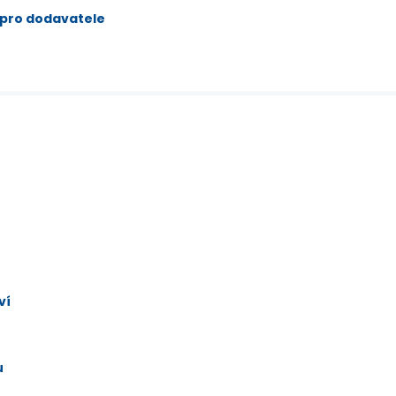
 pro dodavatele
ví
u