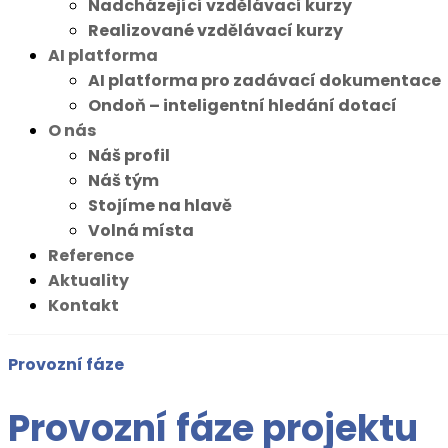
Nadcházející vzdělávací kurzy
Realizované vzdělávací kurzy
AI platforma
AI platforma pro zadávací dokumentace
Ondoň – inteligentní hledání dotací
O nás
Náš profil
Náš tým
Stojíme na hlavě
Volná místa
Reference
Aktuality
Kontakt
Provozní fáze
Provozní fáze projektu