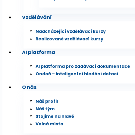
Vzdělávání
Nadcházející vzdělávací kurzy
Realizované vzdělávací kurzy
AI platforma
AI platforma pro zadávací dokumentace
Ondoň – inteligentní hledání dotací
O nás
Náš profil
Náš tým
Stojíme na hlavě
Volná místa