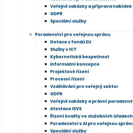
Veřejné zakázky a příprava nabídek
GDPR
Speciální služby
Poradenství pro veřejnou správu
Dotace z fondů EU
Služby v ICT
Kybernetická bezpečnost
Informační koncepce
Projektové řízení
Procesní řízení
Vzdělávání pro veřejný sektor
GDPR
Veřejné zakázky a právní poradenst
Atestace ISVS
Řízení kvality ve služebních úřadech
Poradenství v AI pro veřejnou správ
Speciální služby