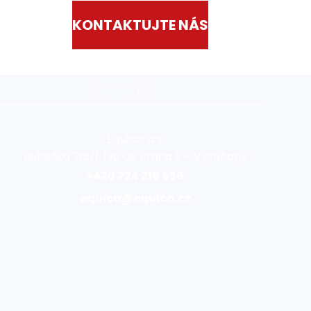
KONTAKTUJTE NÁS
Kontakt
Equica, a.s.
Rubeška 215/1, 190 00 Praha 9 – Vysočany
+420 724 216 656
equica@equica.cz