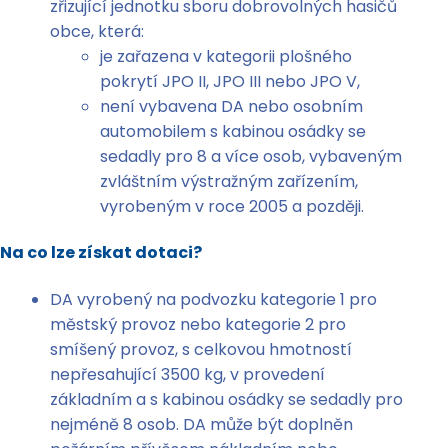
zřizující jednotku sboru dobrovolných hasičů
obce, která:
je zařazena v kategorii plošného
pokrytí JPO II, JPO III nebo JPO V,
není vybavena DA nebo osobním
automobilem s kabinou osádky se
sedadly pro 8 a více osob, vybaveným
zvláštním výstražným zařízením,
vyrobeným v roce 2005 a později.
Na co lze získat dotaci?
DA vyrobený na podvozku kategorie 1 pro
městský provoz nebo kategorie 2 pro
smíšený provoz, s celkovou hmotností
nepřesahující 3500 kg, v provedení
základním a s kabinou osádky se sedadly pro
nejméně 8 osob. DA může být doplněn