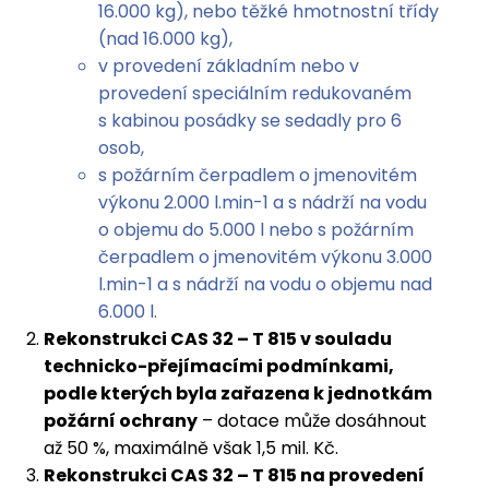
16.000 kg), nebo těžké hmotnostní třídy
(nad 16.000 kg),
v provedení základním nebo v
provedení speciálním redukovaném
s kabinou posádky se sedadly pro 6
osob,
s požárním čerpadlem o jmenovitém
výkonu 2.000 l.min-1 a s nádrží na vodu
o objemu do 5.000 l nebo s požárním
čerpadlem o jmenovitém výkonu 3.000
l.min-1 a s nádrží na vodu o objemu nad
6.000 l.
Rekonstrukci CAS 32 – T 815 v souladu
technicko-přejímacími podmínkami,
podle kterých byla zařazena k jednotkám
požární ochrany
– dotace může dosáhnout
až 50 %, maximálně však 1,5 mil. Kč.
Rekonstrukci CAS 32 – T 815 na provedení