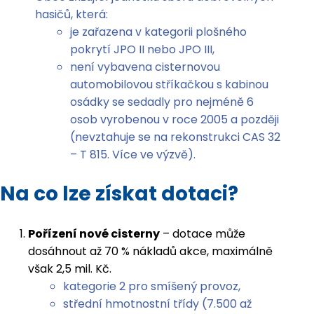
hasičů, která:
je zařazena v kategorii plošného
pokrytí JPO II nebo JPO III,
není vybavena cisternovou
automobilovou stříkačkou s kabinou
osádky se sedadly pro nejméně 6
osob vyrobenou v roce 2005 a později
(nevztahuje se na rekonstrukci CAS 32
– T 815. Více ve výzvě).
Na co lze získat dotaci?
Pořízení nové cisterny
– dotace může
dosáhnout až 70 % nákladů akce, maximálně
však 2,5 mil. Kč.
kategorie 2 pro smíšený provoz,
střední hmotnostní třídy (7.500 až