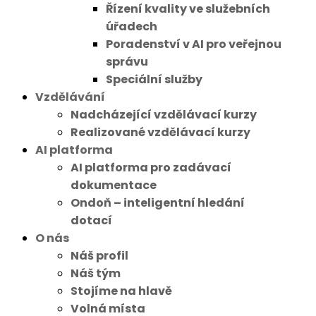
Řízení kvality ve služebních
úřadech
Poradenství v AI pro veřejnou
správu
Speciální služby
Vzdělávání
Nadcházející vzdělávací kurzy
Realizované vzdělávací kurzy
AI platforma
AI platforma pro zadávací
dokumentace
Ondoň – inteligentní hledání
dotací
O nás
Náš profil
Náš tým
Stojíme na hlavě
Volná místa