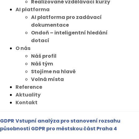
Realizované vzdělávací kurzy
AI platforma
AI platforma pro zadávací
dokumentace
Ondoň – inteligentní hledání
dotací
O nás
Náš profil
Náš tým
Stojíme na hlavě
Volná místa
Reference
Aktuality
Kontakt
GDPR
Vstupní analýza pro stanovení rozsahu
působnosti GDPR pro městskou část Praha 4