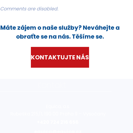
Comments are disabled.
Máte zájem o naše služby? Neváhejte a
obraťte se na nás. Těšíme se.
KONTAKTUJTE NÁS
Kontakt
Equica, a.s.
Rubeška 215/1, 190 00 Praha 9 – Vysočany
+420 724 216 656
equica@equica.cz