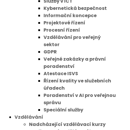
Služby v ICT
Kybernetická bezpečnost
Informační koncepce
Projektové řízení
Procesní řízení
Vzdělávání pro veřejný
sektor
GDPR
Veřejné zakázky a právní
poradenství
Atestace ISVS
Řízení kvality ve služebních
úřadech
Poradenství v AI pro veřejnou
správu
Speciální služby
Vzdělávání
Nadcházející vzdělávací kurzy