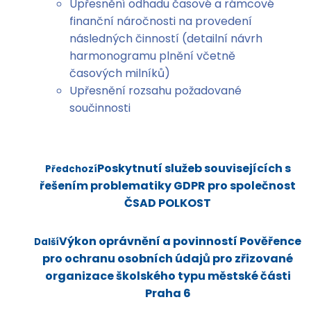
Upřesnění odhadu časové a rámcové
finanční náročnosti na provedení
následných činností (detailní návrh
harmonogramu plnění včetně
časových milníků)
Upřesnění rozsahu požadované
součinnosti
Poskytnutí služeb souvisejících s
Předchozí
řešením problematiky GDPR pro společnost
ČSAD POLKOST
Výkon oprávnění a povinností Pověřence
Další
pro ochranu osobních údajů pro zřizované
organizace školského typu městské části
Praha 6