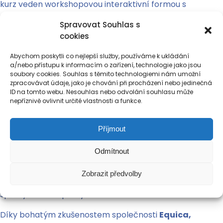
kurz veden workshopovou interaktivní formou s
prováděním praktických úkolů běžných
Spravovat Souhlas s
v organizacích státní správy a samosprávy,
cookies
včetně jejich organizací.
Abychom poskytli co nejlepší služby, používáme k ukládání
Důraz je věnován především praktickým
a/nebo přístupu k informacím o zařízení, technologie jako jsou
postupům při naplňování povinností při nakládání
soubory cookies. Souhlas s těmito technologiemi nám umožní
zpracovávat údaje, jako je chování při procházení nebo jedinečná
s osobními údaji ve státní správě a samosprávě.
ID na tomto webu. Nesouhlas nebo odvolání souhlasu může
Vzdělávací program rovněž seznamuje jeho
nepříznivě ovlivnit určité vlastnosti a funkce.
účastníky s povinnostmi Pověřence pro ochranu
osobních údajů (Data Protection Officer – DPO) a
Příjmout
odpovědností všech zaměstnanců podle Nařízení
GDPR.
Odmítnout
Pozornost je také věnována právům subjektů údajů
Zobrazit předvolby
a pravidlům pro jejich naplnění ze strany státní
správy a samosprávy.
Díky bohatým zkušenostem společnosti
Equica,