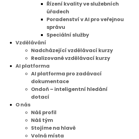
Řízení kvality ve služebních
úřadech
Poradenství v AI pro veřejnou
správu
Speciální služby
Vzdělávání
Nadcházející vzdělávací kurzy
Realizované vzdělávací kurzy
AI platforma
AI platforma pro zadávací
dokumentace
Ondoň – inteligentní hledání
dotací
O nás
Náš profil
Náš tým
Stojíme na hlavě
Volná místa