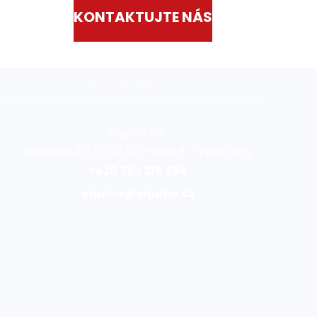
KONTAKTUJTE NÁS
Kontakt
Equica, a.s.
Rubeška 215/1, 190 00 Praha 9 – Vysočany
+420 724 216 656
equica@equica.cz