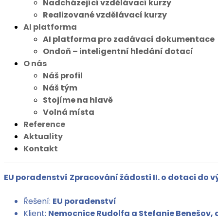
Nadcházející vzdělávací kurzy
Realizované vzdělávací kurzy
AI platforma
AI platforma pro zadávací dokumentace
Ondoň – inteligentní hledání dotací
O nás
Náš profil
Náš tým
Stojíme na hlavě
Volná místa
Reference
Aktuality
Kontakt
EU poradenství
Zpracování žádosti II. o dotaci do výz
Řešení:
EU poradenství
Klient:
Nemocnice Rudolfa a Stefanie Benešov, a