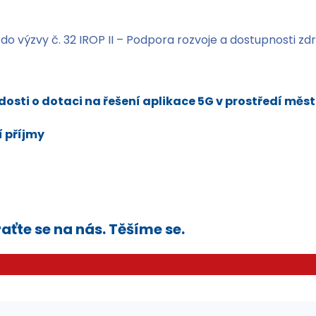
i do výzvy č. 32 IROP II – Podpora rozvoje a dostupnosti z
osti o dotaci na řešení aplikace 5G v prostředí mě
í příjmy
aťte se na nás. Těšíme se.