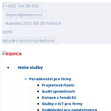
(+420) 724 216 656
equica@equica.cz
Rubeška 215/1, 190 00 Praha 9
GDPR
Aktuální dotační příležitosti
Naše služby
Poradenství pro firmy
Projektové řízení
Audit společnosti
Dotace z fondů EU
Služby v ICT pro firmy
Vzdělávání pro zaměstnance