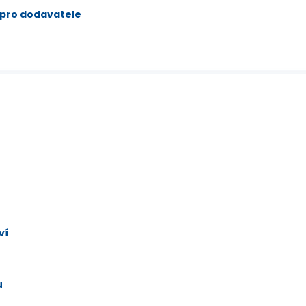
 pro dodavatele
ví
u