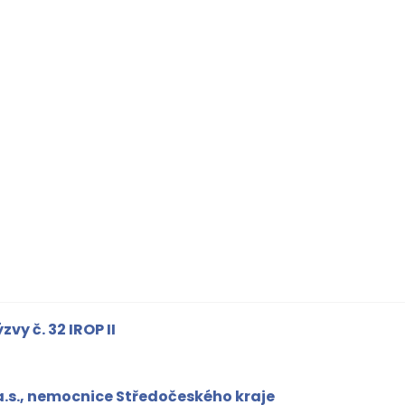
vy č. 32 IROP II
.s., nemocnice Středočeského kraje