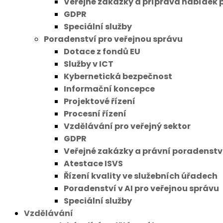
Veřejné zakázky a příprava nabídek 
GDPR
Speciální služby
Poradenství pro veřejnou správu
Dotace z fondů EU
Služby v ICT
Kybernetická bezpečnost
Informační koncepce
Projektové řízení
Procesní řízení
Vzdělávání pro veřejný sektor
GDPR
Veřejné zakázky a právní poradenstv
Atestace ISVS
Řízení kvality ve služebních úřadech
Poradenství v AI pro veřejnou správu
Speciální služby
Vzdělávání