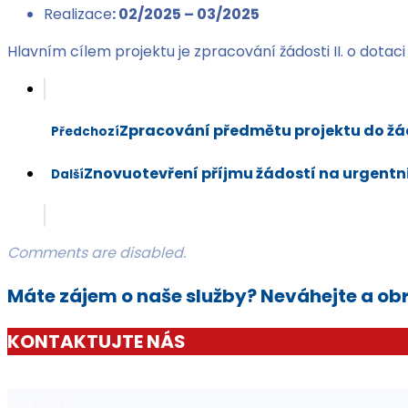
Realizace
: 02/2025 – 03/2025
Hlavním cílem projektu je zpracování žádosti II. o dotac
Zpracování předmětu projektu do žád
Předchozí
Znovuotevření příjmu žádostí na urgentn
Další
Comments are disabled.
Máte zájem o naše služby? Neváhejte a obr
KONTAKTUJTE NÁS
ontakt