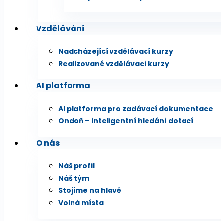
Vzdělávání
Nadcházející vzdělávací kurzy
Realizované vzdělávací kurzy
AI platforma
AI platforma pro zadávací dokumentace
Ondoň – inteligentní hledání dotací
O nás
Náš profil
Náš tým
Stojíme na hlavě
Volná místa