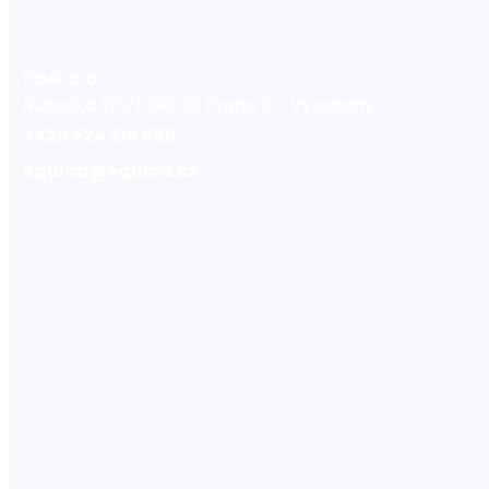
Equica, a.s.
Rubeška 215/1, 190 00 Praha 9 – Vysočany
+420 724 216 656
equica@equica.cz