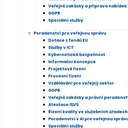
Veřejné zakázky a příprava nabídek
GDPR
Speciální služby
Poradenství pro veřejnou správu
Dotace z fondů EU
Služby v ICT
Kybernetická bezpečnost
Informační koncepce
Projektové řízení
Procesní řízení
Vzdělávání pro veřejný sektor
GDPR
Veřejné zakázky a právní poradenst
Atestace ISVS
Řízení kvality ve služebních úřadech
Poradenství v AI pro veřejnou správ
Speciální služby