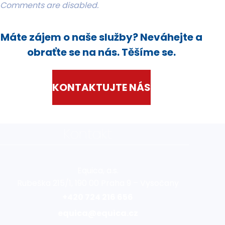
Comments are disabled.
Máte zájem o naše služby? Neváhejte a
obraťte se na nás. Těšíme se.
KONTAKTUJTE NÁS
Kontakt
Equica, a.s.
Rubeška 215/1, 190 00 Praha 9 – Vysočany
+420 724 216 656
equica@equica.cz