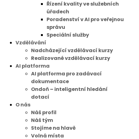
Řízení kvality ve služebních
úřadech
Poradenství v AI pro veřejnou
správu
Speciální služby
Vzdělávání
Nadcházející vzdělávací kurzy
Realizované vzdělávací kurzy
AI platforma
AI platforma pro zadávací
dokumentace
Ondoň – inteligentní hledání
dotací
O nás
Náš profil
Náš tým
Stojíme na hlavě
Volná místa