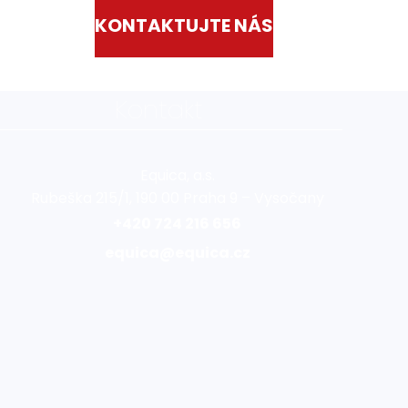
KONTAKTUJTE NÁS
Kontakt
Equica, a.s.
Rubeška 215/1, 190 00 Praha 9 – Vysočany
+420 724 216 656
equica@equica.cz