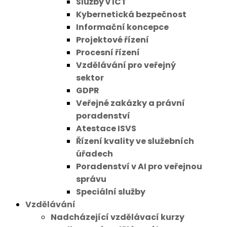
Služby v ICT
Kybernetická bezpečnost
Informační koncepce
Projektové řízení
Procesní řízení
Vzdělávání pro veřejný
sektor
GDPR
Veřejné zakázky a právní
poradenství
Atestace ISVS
Řízení kvality ve služebních
úřadech
Poradenství v AI pro veřejnou
správu
Speciální služby
Vzdělávání
Nadcházející vzdělávací kurzy