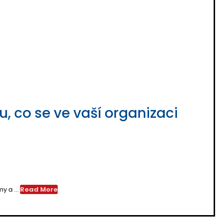
, co se ve vaší organizaci
y a ...
Read More