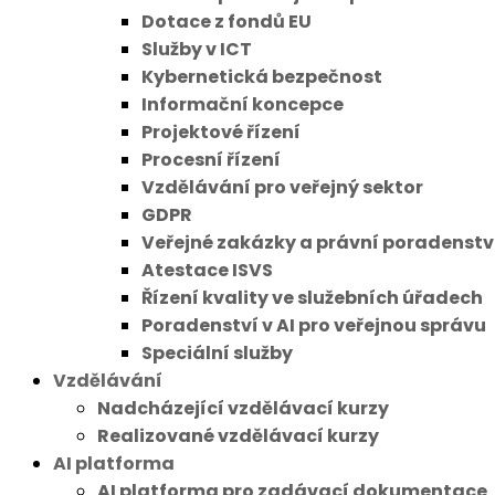
Dotace z fondů EU
Služby v ICT
Kybernetická bezpečnost
Informační koncepce
Projektové řízení
Procesní řízení
Vzdělávání pro veřejný sektor
GDPR
Veřejné zakázky a právní poradenstv
Atestace ISVS
Řízení kvality ve služebních úřadech
Poradenství v AI pro veřejnou správu
Speciální služby
Vzdělávání
Nadcházející vzdělávací kurzy
Realizované vzdělávací kurzy
AI platforma
AI platforma pro zadávací dokumentace