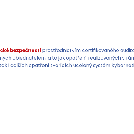
ické bezpečnosti
prostřednictvím certifikovaného audit
ých objednatelem, a to jak opatření realizovaných v rám
, tak i dalších opatření tvořících ucelený systém kyberne