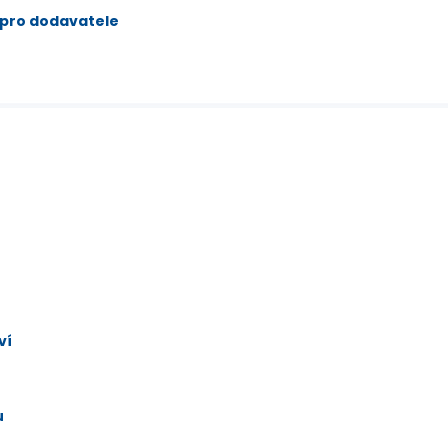
 pro dodavatele
ví
u