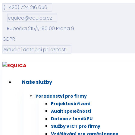
(+420) 724 216 656
equica@equica.cz
Rubeška 215/1, 190 00 Praha 9
GDPR
Aktuální dotační příležitosti
Naše služby
Poradenství pro firmy
Projektové řízení
Audit společnosti
Dotace z fondů EU
Služby v ICT pro firmy
Vzdělávání pro zaměstnance