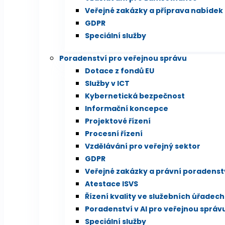
Veřejné zakázky a příprava nabídek
GDPR
Speciální služby
Poradenství pro veřejnou správu
Dotace z fondů EU
Služby v ICT
Kybernetická bezpečnost
Informační koncepce
Projektové řízení
Procesní řízení
Vzdělávání pro veřejný sektor
GDPR
Veřejné zakázky a právní poradenst
Atestace ISVS
Řízení kvality ve služebních úřadech
Poradenství v AI pro veřejnou správ
Speciální služby