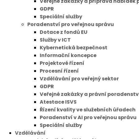
Veřejné zakázky a příprava nabídek 
GDPR
Speciální služby
Poradenství pro veřejnou správu
Dotace z fondů EU
Služby v ICT
Kybernetická bezpečnost
Informační koncepce
Projektové řízení
Procesní řízení
Vzdělávání pro veřejný sektor
GDPR
Veřejné zakázky a právní poradenstv
Atestace ISVS
Řízení kvality ve služebních úřadech
Poradenství v AI pro veřejnou správu
Speciální služby
Vzdělávání