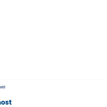
sti
nost