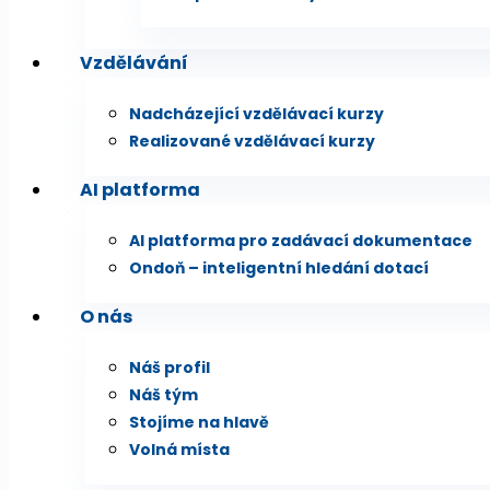
Vzdělávání
Nadcházející vzdělávací kurzy
Realizované vzdělávací kurzy
AI platforma
AI platforma pro zadávací dokumentace
Ondoň – inteligentní hledání dotací
O nás
Náš profil
Náš tým
Stojíme na hlavě
Volná místa