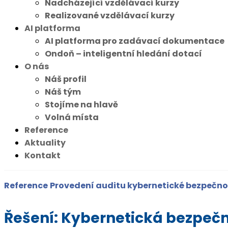
Nadcházející vzdělávací kurzy
Realizované vzdělávací kurzy
AI platforma
AI platforma pro zadávací dokumentace
Ondoň – inteligentní hledání dotací
O nás
Náš profil
Náš tým
Stojíme na hlavě
Volná místa
Reference
Aktuality
Kontakt
Reference
Provedení auditu kybernetické bezpečno
Řešení: Kybernetická bezpeč