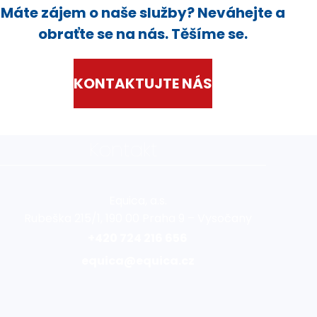
Máte zájem o naše služby? Neváhejte a
obraťte se na nás. Těšíme se.
KONTAKTUJTE NÁS
Kontakt
Equica, a.s.
Rubeška 215/1, 190 00 Praha 9 – Vysočany
+420 724 216 656
equica@equica.cz