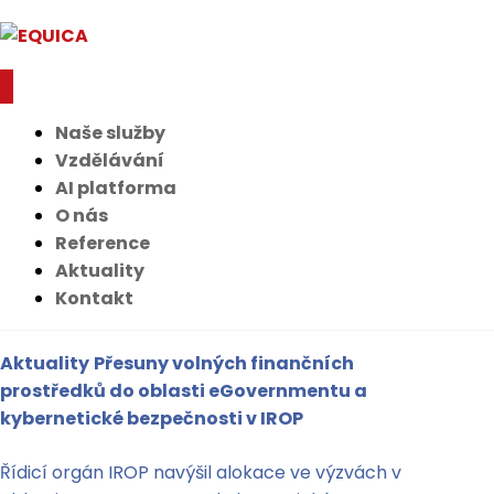
Naše služby
Vzdělávání
AI platforma
O nás
Reference
Aktuality
Kontakt
Aktuality
Přesuny volných finančních
prostředků do oblasti eGovernmentu a
kybernetické bezpečnosti v IROP
Řídicí orgán IROP navýšil alokace ve výzvách v