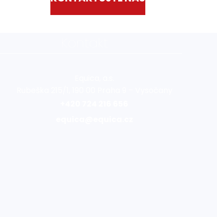
Kontakt
Equica, a.s.
Rubeška 215/1, 190 00 Praha 9 – Vysočany
+420 724 216 656
equica@equica.cz