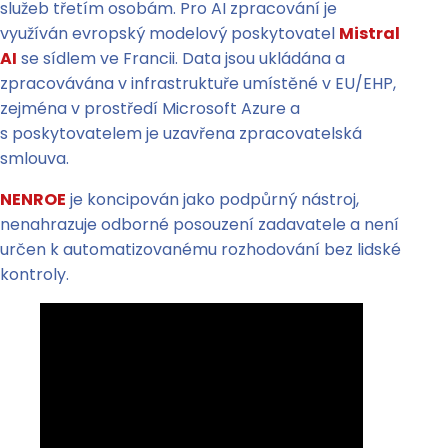
služeb třetím osobám. Pro AI zpracování je
využíván evropský modelový poskytovatel
Mistral
AI
se sídlem ve Francii. Data jsou ukládána a
zpracovávána v infrastruktuře umístěné v EU/EHP,
zejména v prostředí Microsoft Azure a
s poskytovatelem je uzavřena zpracovatelská
smlouva.
NENROE
je koncipován jako podpůrný nástroj,
nenahrazuje odborné posouzení zadavatele a není
určen k automatizovanému rozhodování bez lidské
kontroly.