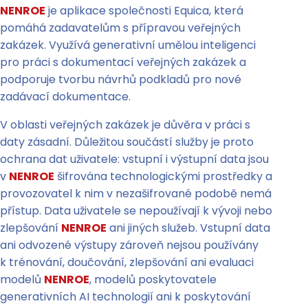
NENROE
je aplikace společnosti Equica, která
pomáhá zadavatelům s přípravou veřejných
zakázek. Využívá generativní umělou inteligenci
pro práci s dokumentací veřejných zakázek a
podporuje tvorbu návrhů podkladů pro nové
zadávací dokumentace.
V oblasti veřejných zakázek je důvěra v práci s
daty zásadní. Důležitou součástí služby je proto
ochrana dat uživatele: vstupní i výstupní data jsou
v
NENROE
šifrována technologickými prostředky a
provozovatel k nim v nezašifrované podobě nemá
přístup. Data uživatele se nepoužívají k vývoji nebo
zlepšování
NENROE
ani jiných služeb. Vstupní data
ani odvozené výstupy zároveň nejsou používány
k trénování, doučování, zlepšování ani evaluaci
modelů
NENROE
, modelů poskytovatele
generativních AI technologií ani k poskytování