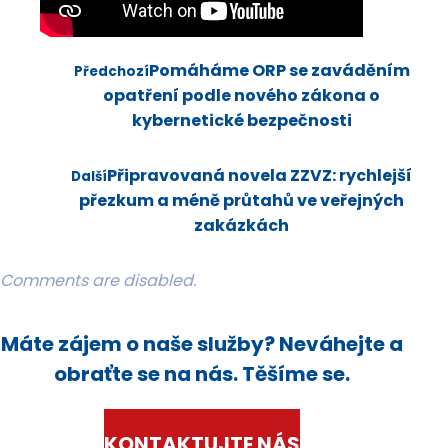
Pomáháme ORP se zaváděním
Předchozí
opatření podle nového zákona o
kybernetické bezpečnosti
Připravovaná novela ZZVZ: rychlejší
Další
přezkum a méně průtahů ve veřejných
zakázkách
Comments are disabled.
Máte zájem o naše služby? Neváhejte a
obraťte se na nás. Těšíme se.
KONTAKTUJTE NÁS