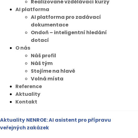
Realizované vzdělávací kurzy
AI platforma
AI platforma pro zadávací
dokumentace
Ondoň – inteligentní hledání
dotací
O nás
Náš profil
Náš tým
Stojíme na hlavě
Volná místa
Reference
Aktuality
Kontakt
Aktuality
NENROE: AI asistent pro přípravu
veřejných zakázek