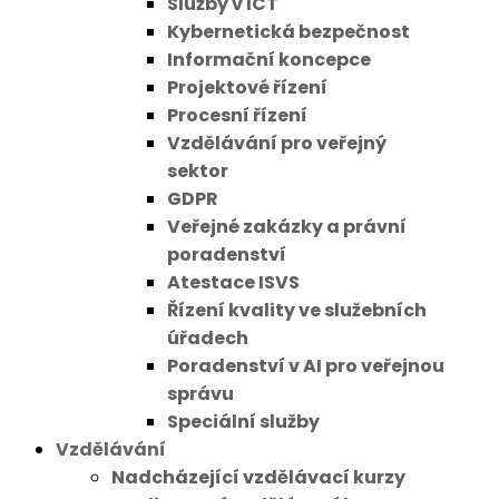
Služby v ICT
Kybernetická bezpečnost
Informační koncepce
Projektové řízení
Procesní řízení
Vzdělávání pro veřejný
sektor
GDPR
Veřejné zakázky a právní
poradenství
Atestace ISVS
Řízení kvality ve služebních
úřadech
Poradenství v AI pro veřejnou
správu
Speciální služby
Vzdělávání
Nadcházející vzdělávací kurzy