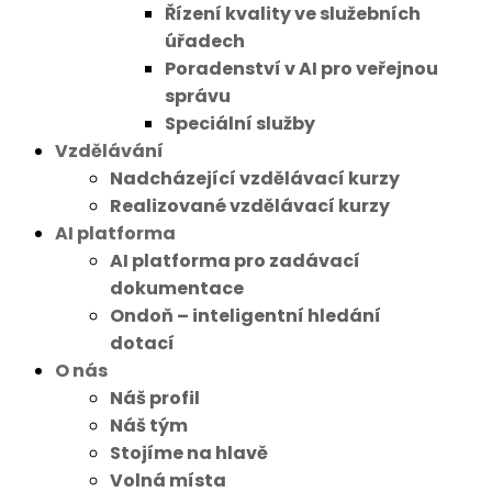
Řízení kvality ve služebních
úřadech
Poradenství v AI pro veřejnou
správu
Speciální služby
Vzdělávání
Nadcházející vzdělávací kurzy
Realizované vzdělávací kurzy
AI platforma
AI platforma pro zadávací
dokumentace
Ondoň – inteligentní hledání
dotací
O nás
Náš profil
Náš tým
Stojíme na hlavě
Volná místa