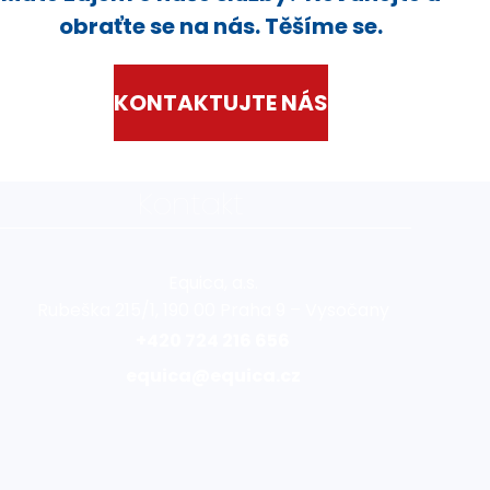
obraťte se na nás. Těšíme se.
KONTAKTUJTE NÁS
Kontakt
Equica, a.s.
Rubeška 215/1, 190 00 Praha 9 – Vysočany
+420 724 216 656
equica@equica.cz