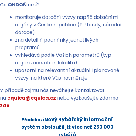
Co
ONDOŇ
umí?
monitoruje dotační výzvy napříč dotačními
orgány v České republice (EU fondy, národní
dotace)
zná detailní podmínky jednotlivých
programů
vyhledává podle Vašich parametrů (typ
organizace, obor, lokalita)
upozorní na relevantní aktuální i plánované
výzvy, na které Vás nasměruje
V případě zájmu nás neváhejte kontaktovat
na
equica@equica.cz
nebo vyzkoušejte zdarma
zde
.
Nový Rybářský informační
Předchozí
systém obsloužil již více než 250 000
rybářů