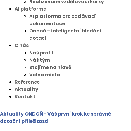
Realizované vzdělávací kurzy
AI platforma
AI platforma pro zadávací
dokumentace
Ondoň – inteligentní hledání
dotací
O nás
Náš profil
Náš tým
Stojíme na hlavě
Volná místa
Reference
Aktuality
Kontakt
Aktuality
ONDOŇ - Váš první krok ke správné
dotační příležitosti