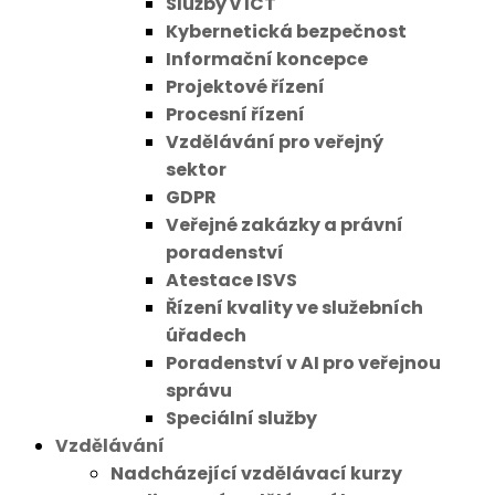
Služby v ICT
Kybernetická bezpečnost
Informační koncepce
Projektové řízení
Procesní řízení
Vzdělávání pro veřejný
sektor
GDPR
Veřejné zakázky a právní
poradenství
Atestace ISVS
Řízení kvality ve služebních
úřadech
Poradenství v AI pro veřejnou
správu
Speciální služby
Vzdělávání
Nadcházející vzdělávací kurzy