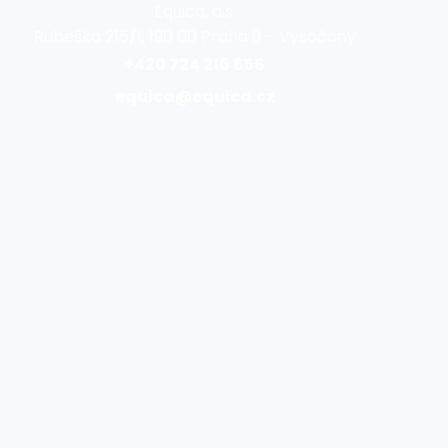
Equica, a.s.
Rubeška 215/1, 190 00 Praha 9 – Vysočany
+420 724 216 656
equica@equica.cz