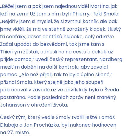
„Běžel jsem a pak jsem najednou viděl Martina, jak
leží na zemi. Už tam s ním byl i Thierry,“ řekl Smola.
„Nejdřív jsem si myslel, že si zvrtnul kotník, ale pak
jsme viděli, že má ve stehně zaražený klacek, tlustý
tři cenťáky, deset cenťáků hluboko, celý od krve.
Začal upadat do bezvědomí, tak jsme tam s
Thierrym zůstali, odnesli ho na cestu a čekali, až
přijde pomoc,“ uvedl český reprezentant. Nordberg
mezitím doběhl na další kontrolu, aby zavolal
pomoc. „Ale než přijeli, tak to bylo úplně šílené,“
přiznal Smola, který stejně jako jeho soupeři
pokračoval v závodě až ve chvíli, kdy bylo o Švéda
postaráno. Podle posledních zpráv není zraněný
Johansson v ohrožení života.
Český tým, který vedle Smoly tvořili ještě Tomáš
Dlabaja a Jan Procházka, byl nakonec hodnocen
na 27. místě.