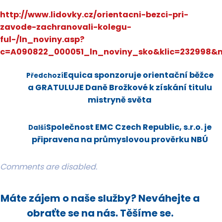
http://www.lidovky.cz/orientacni-bezci-pri-
zavode-zachranovali-kolegu-
ful-/ln_noviny.asp?
c=A090822_000051_ln_noviny_sko&klic=232998&
Equica sponzoruje orientační běžce
Předchozí
a GRATULUJE Daně Brožkové k získání titulu
mistryně světa
Společnost EMC Czech Republic, s.r.o. je
Další
připravena na průmyslovou prověrku NBÚ
Comments are disabled.
Máte zájem o naše služby? Neváhejte a
obraťte se na nás. Těšíme se.