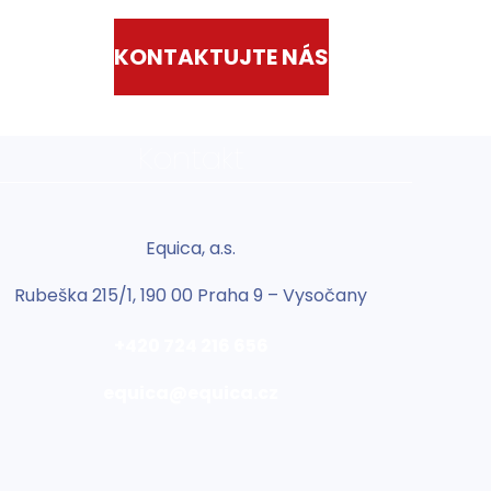
KONTAKTUJTE NÁS
Kontakt
Equica, a.s.
Rubeška 215/1, 190 00 Praha 9 – Vysočany
+420 724 216 656
equica@equica.cz