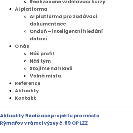
Realizované vzdělávací kurzy
AI platforma
AI platforma pro zadávací
dokumentace
Ondoň – inteligentní hledání
dotací
O nás
Náš profil
Náš tým
Stojíme na hlavě
Volná místa
Reference
Aktuality
Kontakt
Aktuality
Realizace projektu pro město
Rýmařov v rámci výzvy č. 89 OP LZZ