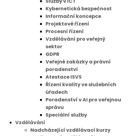
Služby v ICT
Kybernetická bezpečnost
Informační koncepce
Projektové řízení
Procesní řízení
Vzdělávání pro veřejný
sektor
GDPR
Veřejné zakázky a právní
poradenství
Atestace ISVS
Řízení kvality ve služebních
úřadech
Poradenství v AI pro veřejnou
správu
Speciální služby
Vzdělávání
Nadcházející vzdělávací kurzy