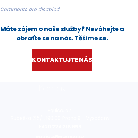
Comments are disabled.
Máte zájem o naše služby? Neváhejte a
obraťte se na nás. Těšíme se.
KONTAKTUJTE NÁS
Kontakt
Equica, a.s.
Rubeška 215/1, 190 00 Praha 9 – Vysočany
+420 724 216 656
equica@equica.cz