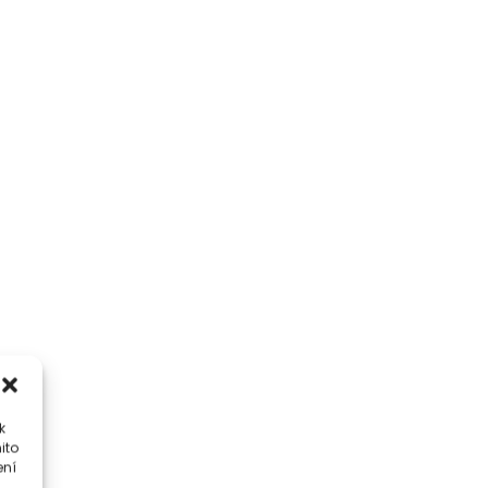
k
ito
ení