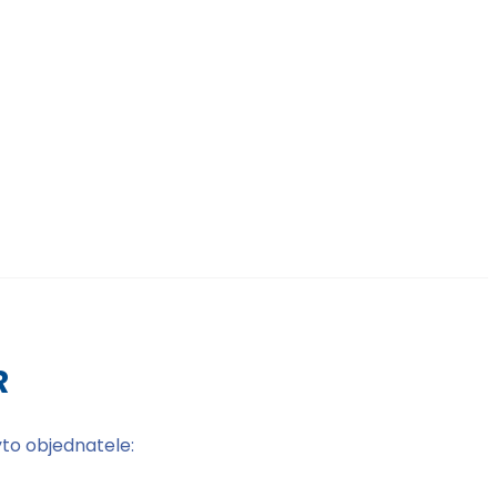
R
yto objednatele: