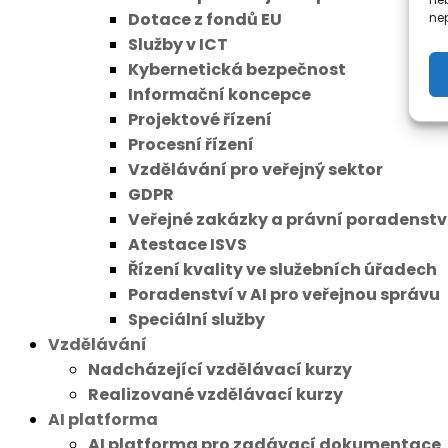
Dotace z fondů EU
nep
Služby v ICT
Kybernetická bezpečnost
Informační koncepce
Projektové řízení
Procesní řízení
Vzdělávání pro veřejný sektor
GDPR
Veřejné zakázky a právní poradenstv
Atestace ISVS
Řízení kvality ve služebních úřadech
Poradenství v AI pro veřejnou správu
Speciální služby
Vzdělávání
Nadcházející vzdělávací kurzy
Realizované vzdělávací kurzy
AI platforma
AI platforma pro zadávací dokumentace