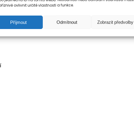
říznivě ovlivnit určité vlastnosti a funkce.
Příjmout
Odmítnout
Zobrazit předvolby
í