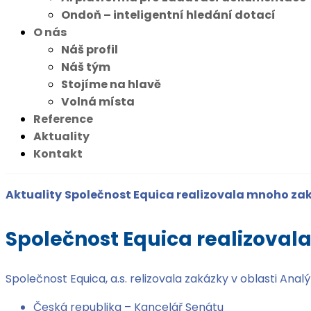
Ondoň – inteligentní hledání dotací
O nás
Náš profil
Náš tým
Stojíme na hlavě
Volná místa
Reference
Aktuality
Kontakt
Aktuality
Společnost Equica realizovala mnoho zak
Společnost Equica realizoval
Společnost Equica, a.s. relizovala zakázky v oblasti Ana
Česká republika – Kancelář Senátu