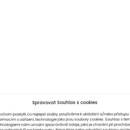
Spravovat Souhlas s cookies
pro dodavatele
chom poskytli co nejlepší služby, používáme k ukládání a/nebo přístupu 
ormacím o zařízení, technologie jako jsou soubory cookies. Souhlas s těm
chnologiemi nám umožní zpracovávat údaje, jako je chování při procház
bo jedinečná ID na tomto webu. Nesouhlas nebo odvolání souhlasu může