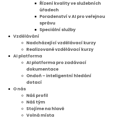
Řízení kvality ve služebních
úřadech
Poradenství v AI pro veřejnou
správu
Speciální služby
Vzdělávání
Nadcházející vzdělávací kurzy
Realizované vzdělávací kurzy
AI platforma
AI platforma pro zadávací
dokumentace
Ondoň – inteligentní hledání
dotací
O nás
Náš profil
Náš tým
Stojíme na hlavě
Volná místa