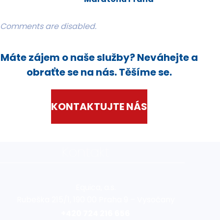
Comments are disabled.
Máte zájem o naše služby? Neváhejte a
obraťte se na nás. Těšíme se.
KONTAKTUJTE NÁS
Kontakt
Equica, a.s.
Rubeška 215/1, 190 00 Praha 9 – Vysočany
+420 724 216 656