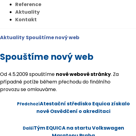
Reference
Aktuality
Kontakt
Aktuality
Spouštíme nový web
Spouštíme nový web
Od 4.5.2009 spouštíme
nové webové stránky
. Za
případné potíže během přechodu do finálního
provozu se omlouváme.
Atestační středisko Equica získalo
Předchozí
nové Osvědčení o akreditaci
Tým EQUICA na startu Volkswagen
Další
Maratonu Praha