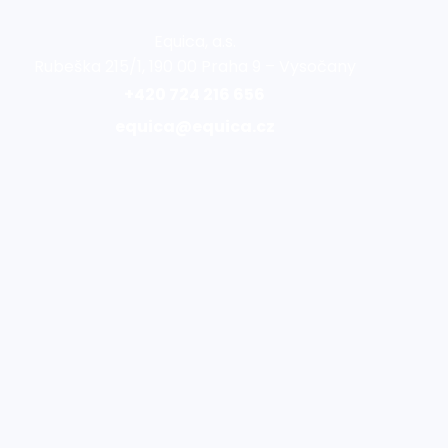
Equica, a.s.
Rubeška 215/1, 190 00 Praha 9 – Vysočany
+420 724 216 656
equica@equica.cz