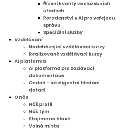
Řízení kvality ve služebních
úřadech
Poradenství v AI pro veřejnou
správu
Speciální služby
Vzdělávání
Nadcházející vzdělávací kurzy
Realizované vzdělávací kurzy
AI platforma
AI platforma pro zadávací
dokumentace
Ondoň – inteligentní hledání
dotací
O nás
Náš profil
Náš tým
Stojíme na hlavě
Volná místa