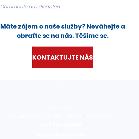
Comments are disabled.
Máte zájem o naše služby? Neváhejte a
obraťte se na nás. Těšíme se.
KONTAKTUJTE NÁS
Kontakt
Equica, a.s.
Rubeška 215/1, 190 00 Praha 9 – Vysočany
+420 724 216 656
equica@equica.cz