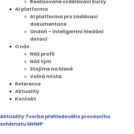
Realizované vzdělávací kurzy
AI platforma
AI platforma pro zadávací
dokumentace
Ondoň – inteligentní hledání
dotací
O nás
Náš profil
Náš tým
Stojíme na hlavě
Volná místa
Reference
Aktuality
Kontakt
Aktuality
Tvorba přehledového procesního
schématu MHMP