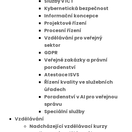
Služby v ICT
Kybernetická bezpečnost
Informační koncepce
Projektové řízení
Procesní řízení
Vzdělávání pro veřejný
sektor
GDPR
Veřejné zakázky a právní
poradenství
Atestace ISVS
Řízení kvality ve služebních
úřadech
Poradenství v AI pro veřejnou
správu
Speciální služby
Vzdělávání
Nadcházející vzdělávací kurzy