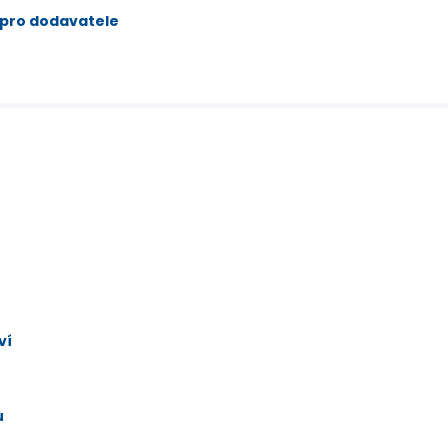
 pro dodavatele
ví
u