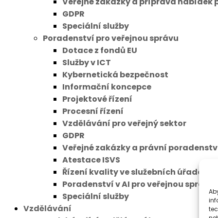
Veřejné zakázky a příprava nabídek 
GDPR
Speciální služby
Poradenství pro veřejnou správu
Dotace z fondů EU
Služby v ICT
Kybernetická bezpečnost
Informační koncepce
Projektové řízení
Procesní řízení
Vzdělávání pro veřejný sektor
GDPR
Veřejné zakázky a právní poradenstv
Atestace ISVS
Řízení kvality ve služebních úřadech
Poradenství v AI pro veřejnou správu
Aby
Speciální služby
inf
Vzdělávání
te
ne