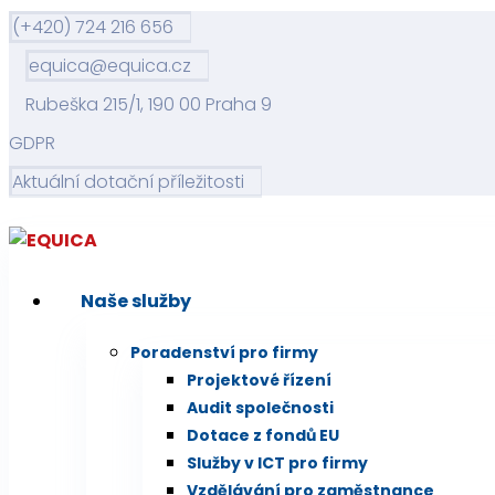
(+420) 724 216 656
equica@equica.cz
Rubeška 215/1, 190 00 Praha 9
GDPR
Aktuální dotační příležitosti
Naše služby
Poradenství pro firmy
Projektové řízení
Audit společnosti
Dotace z fondů EU
Služby v ICT pro firmy
Vzdělávání pro zaměstnance