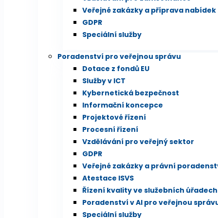
Veřejné zakázky a příprava nabídek
GDPR
Speciální služby
Poradenství pro veřejnou správu
Dotace z fondů EU
Služby v ICT
Kybernetická bezpečnost
Informační koncepce
Projektové řízení
Procesní řízení
Vzdělávání pro veřejný sektor
GDPR
Veřejné zakázky a právní poradenst
Atestace ISVS
Řízení kvality ve služebních úřadech
Poradenství v AI pro veřejnou správ
Speciální služby