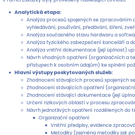
Analytická etapa:
Analýza procesů spojených se zpracováním 
vyhledávání, používání, předávání, šíření, zv
Analýza současného stavu hardwaru a softwa
Analýza fyzického zabezpečení kanceláří a da
Analýza vnitřní dokumentace (její úplnost) u
Návrh vhodných opatření (organizačních a te
přístupech k osobním údajům) ke splnění p
Hlavní výstupy poskytovaných služeb:
Zhodnocení stávajících procesů spojených s
Zhodnocení stávajících opatření (organizační
Zhodnocení stávající dokumentace (její úpln
Určení rizikových oblastí v procesu zpracová
Návrh jednotlivých opatření rozdělených do t
Organizační opatření
Vnitřní předpisy, evidence zpracov
Metodiky (zejména metodiky jak po