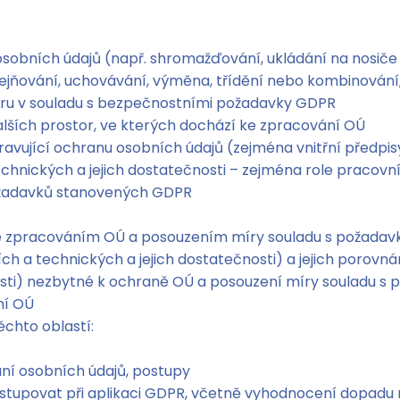
osobních údajů
(např. shromažďování, ukládání na nosiče
eřejňování, uchovávání, výměna, třídění nebo kombinování,
ru v souladu s bezpečnostními požadavky GDPR
lších prostor, ve kterých dochází ke zpracování OÚ
pravující ochranu osobních údajů (zejména vnitřní předpi
chnických a jejich dostatečnosti – zejména role pracovn
ožadavků stanovených GDPR
e zpracováním OÚ a posouzením míry souladu s požadav
ch a technických a jejich dostatečnosti) a jejich porov
osti) nezbytné k ochraně OÚ a posouzení míry souladu s
ní OÚ
ěchto oblastí:
ání osobních údajů, postupy
stupovat při aplikaci GDPR, včetně vyhodnocení dopadu