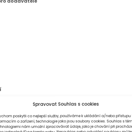
pro dodavatele
í
Spravovat Souhlas s cookies
chom poskytli co nejlepší služby, používáme k ukládání a/nebo přístupu 
ormacím o zařízení, technologie jako jsou soubory cookies. Souhlas s těm
chnologiemi nám umožní zpracovávat údaje, jako je chování při procház
bo jedinečná ID na tomto webu. Nesouhlas nebo odvolání souhlasu může