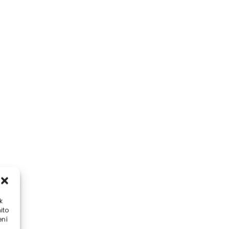
k
ito
ení