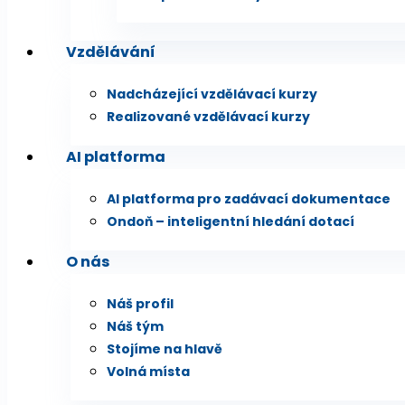
Vzdělávání
Nadcházející vzdělávací kurzy
Realizované vzdělávací kurzy
AI platforma
AI platforma pro zadávací dokumentace
Ondoň – inteligentní hledání dotací
O nás
Náš profil
Náš tým
Stojíme na hlavě
Volná místa