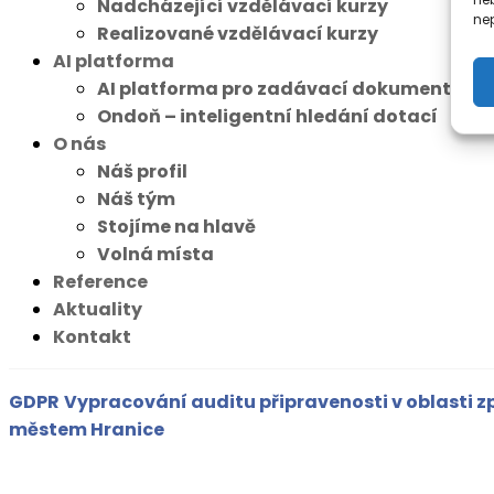
Nadcházející vzdělávací kurzy
nep
Realizované vzdělávací kurzy
AI platforma
AI platforma pro zadávací dokumentace
Ondoň – inteligentní hledání dotací
O nás
Náš profil
Náš tým
Stojíme na hlavě
Volná místa
Reference
Aktuality
Kontakt
GDPR
Vypracování auditu připravenosti v oblasti 
městem Hranice