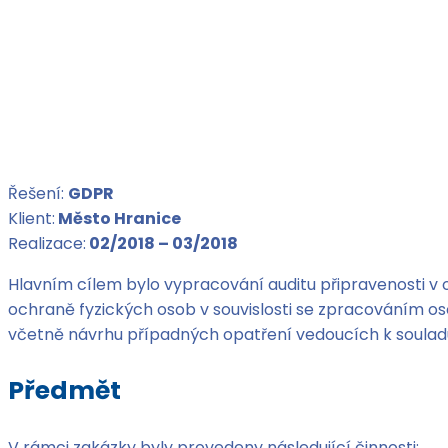
Řešení:
GDPR
Klient:
Město Hranice
Realizace:
02/2018 – 03/2018
Hlavním cílem bylo vypracování auditu připravenosti v
ochraně fyzických osob v souvislosti se zpracováním o
včetně návrhu případných opatření vedoucích k soula
Předmět
V rámci zakázky byly provedeny následující činnosti: