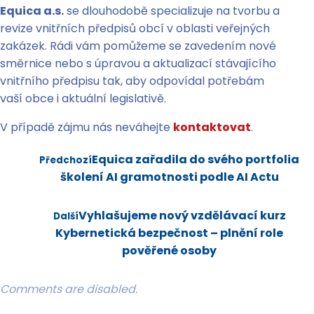
Equica
a.s.
se dlouhodobě specializuje na tvorbu a
revize vnitřních předpisů obcí v oblasti veřejných
zakázek. Rádi vám pomůžeme se zavedením nové
směrnice nebo s úpravou a aktualizací stávajícího
vnitřního předpisu tak, aby odpovídal potřebám
vaší obce i aktuální legislativě.
V případě zájmu nás neváhejte
kontaktovat
.
Equica zařadila do svého portfolia
Předchozí
školení AI gramotnosti podle AI Actu
Vyhlašujeme nový vzdělávací kurz
Další
Kybernetická bezpečnost – plnění role
pověřené osoby
Comments are disabled.