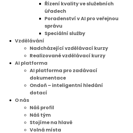
Řízení kvality ve služebních
úřadech
Poradenství v AI pro veřejnou
správu
Speciální služby
Vzdělávání
Nadcházející vzdělávací kurzy
Realizované vzdělávací kurzy
AI platforma
AI platforma pro zadávací
dokumentace
Ondoň – inteligentní hledání
dotací
O nás
Náš profil
Náš tým
Stojíme na hlavě
Volná místa