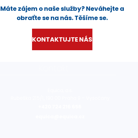
Máte zájem o naše služby? Neváhejte a
obraťte se na nás. Těšíme se.
KONTAKTUJTE NÁS
Kontakt
Equica, a.s.
Rubeška 215/1, 190 00 Praha 9 – Vysočany
+420 724 216 656
equica@equica.cz