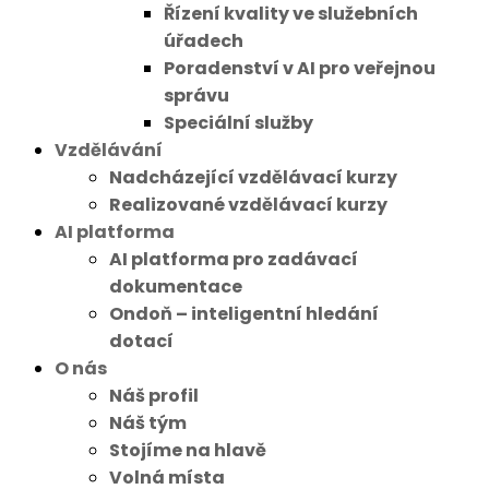
Řízení kvality ve služebních
úřadech
Poradenství v AI pro veřejnou
správu
Speciální služby
Vzdělávání
Nadcházející vzdělávací kurzy
Realizované vzdělávací kurzy
AI platforma
AI platforma pro zadávací
dokumentace
Ondoň – inteligentní hledání
dotací
O nás
Náš profil
Náš tým
Stojíme na hlavě
Volná místa