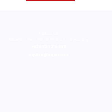
Kontakt
Equica, a.s.
Rubeška 215/1, 190 00 Praha 9 – Vysočany
+420 724 216 656
equica@equica.cz