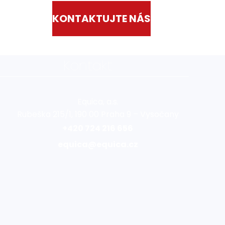
KONTAKTUJTE NÁS
Kontakt
Equica, a.s.
Rubeška 215/1, 190 00 Praha 9 – Vysočany
+420 724 216 656
equica@equica.cz