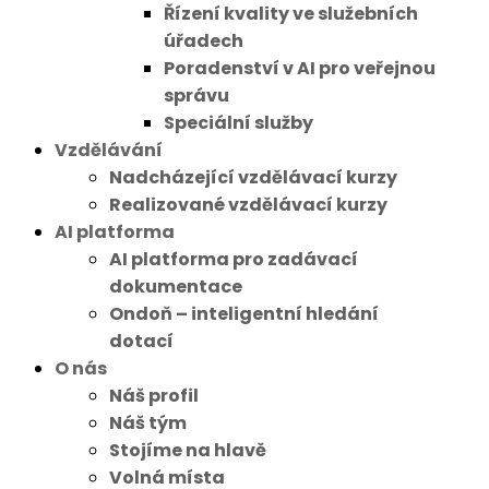
Řízení kvality ve služebních
úřadech
Poradenství v AI pro veřejnou
správu
Speciální služby
Vzdělávání
Nadcházející vzdělávací kurzy
Realizované vzdělávací kurzy
AI platforma
AI platforma pro zadávací
dokumentace
Ondoň – inteligentní hledání
dotací
O nás
Náš profil
Náš tým
Stojíme na hlavě
Volná místa