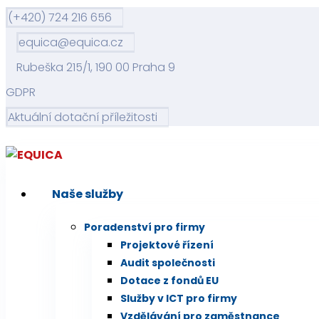
(+420) 724 216 656
equica@equica.cz
Rubeška 215/1, 190 00 Praha 9
GDPR
Aktuální dotační příležitosti
Naše služby
Poradenství pro firmy
Projektové řízení
Audit společnosti
Dotace z fondů EU
Služby v ICT pro firmy
Vzdělávání pro zaměstnance