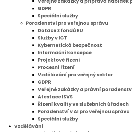
Veřejné zakázky a příprava nabídek 
GDPR
Speciální služby
Poradenství pro veřejnou správu
Dotace z fondů EU
Služby v ICT
Kybernetická bezpečnost
Informační koncepce
Projektové řízení
Procesní řízení
Vzdělávání pro veřejný sektor
GDPR
Veřejné zakázky a právní poradenstv
Atestace ISVS
Řízení kvality ve služebních úřadech
Poradenství v AI pro veřejnou správu
Speciální služby
Vzdělávání