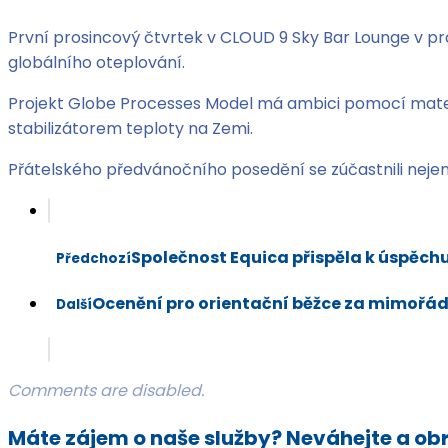
První prosincový čtvrtek v CLOUD 9 Sky Bar Lounge v pra
globálního oteplování.
Projekt Globe Processes Model má ambici pomocí matem
stabilizátorem teploty na Zemi.
Přátelského předvánočního posedění se zúčastnili nejen n
Společnost Equica přispěla k úspěch
Předchozí
Ocenění pro orientační běžce za mimořád
Další
Comments are disabled.
Máte zájem o naše služby? Neváhejte a obr