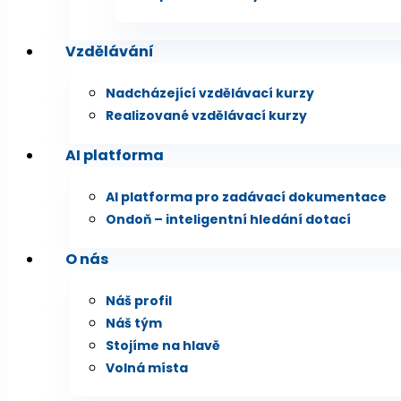
Vzdělávání
Nadcházející vzdělávací kurzy
Realizované vzdělávací kurzy
AI platforma
AI platforma pro zadávací dokumentace
Ondoň – inteligentní hledání dotací
O nás
Náš profil
Náš tým
Stojíme na hlavě
Volná místa