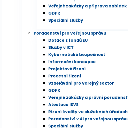
Veřejné zakázky a příprava nabídek
GDPR
Speciální služby
Poradenství pro veřejnou správu
Dotace z fondů EU
Služby v ICT
Kybernetická bezpečnost
Informační koncepce
Projektové řízení
Procesní řízení
Vzdělávání pro veřejný sektor
GDPR
Veřejné zakázky a právní poradenst
Atestace ISVS
Řízení kvality ve služebních úřadech
Poradenství v AI pro veřejnou správ
Speciální služby