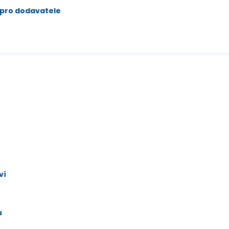
 pro dodavatele
ví
u