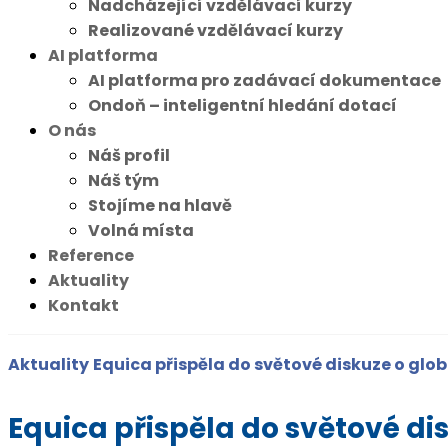
Nadcházející vzdělávací kurzy
Realizované vzdělávací kurzy
AI platforma
AI platforma pro zadávací dokumentace
Ondoň – inteligentní hledání dotací
O nás
Náš profil
Náš tým
Stojíme na hlavě
Volná místa
Reference
Aktuality
Kontakt
Aktuality
Equica přispěla do světové diskuze o glo
Equica přispěla do světové di