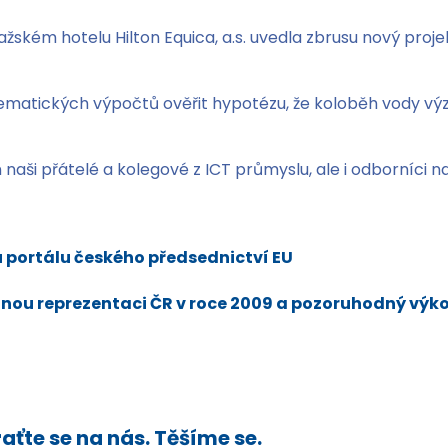
žském hotelu Hilton Equica, a.s. uvedla zbrusu nový proje
atických výpočtů ověřit hypotézu, že koloběh vody výz
aši přátelé a kolegové z ICT průmyslu, ale i odborníci na 
u portálu českého předsednictví EU
nou reprezentaci ČR v roce 2009 a pozoruhodný výko
aťte se na nás. Těšíme se.