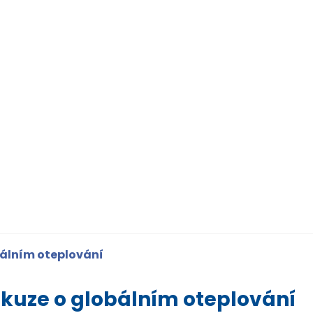
bálním oteplování
skuze o globálním oteplování