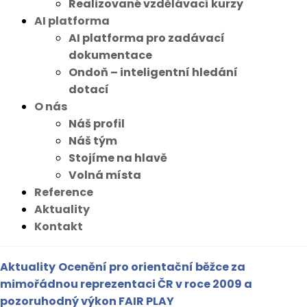
Realizované vzdělávací kurzy
AI platforma
AI platforma pro zadávací
dokumentace
Ondoň – inteligentní hledání
dotací
O nás
Náš profil
Náš tým
Stojíme na hlavě
Volná místa
Reference
Aktuality
Kontakt
Aktuality
Ocenění pro orientační běžce za
mimořádnou reprezentaci ČR v roce 2009 a
pozoruhodný výkon FAIR PLAY