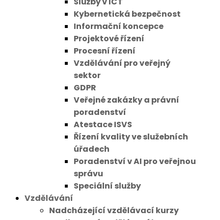
Služby v ICT
Kybernetická bezpečnost
Informační koncepce
Projektové řízení
Procesní řízení
Vzdělávání pro veřejný
sektor
GDPR
Veřejné zakázky a právní
poradenství
Atestace ISVS
Řízení kvality ve služebních
úřadech
Poradenství v AI pro veřejnou
správu
Speciální služby
Vzdělávání
Nadcházející vzdělávací kurzy