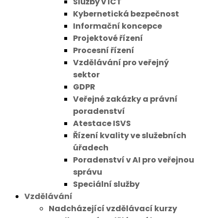
Služby v ICT
Kybernetická bezpečnost
Informační koncepce
Projektové řízení
Procesní řízení
Vzdělávání pro veřejný
sektor
GDPR
Veřejné zakázky a právní
poradenství
Atestace ISVS
Řízení kvality ve služebních
úřadech
Poradenství v AI pro veřejnou
správu
Speciální služby
Vzdělávání
Nadcházející vzdělávací kurzy