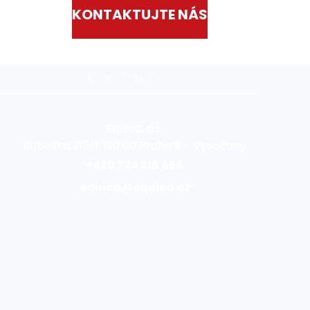
KONTAKTUJTE NÁS
Kontakt
Equica, a.s.
Rubeška 215/1, 190 00 Praha 9 – Vysočany
+420 724 216 656
equica@equica.cz