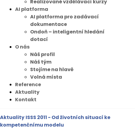
Realizované vzdělávací kurzy
AI platforma
AI platforma pro zadávací
dokumentace
Ondoň – inteligentní hledání
dotací
O nás
Náš profil
Náš tým
Stojíme na hlavě
Volná místa
Reference
Aktuality
Kontakt
Aktuality
ISSS 2011 - Od životních situací ke
kompetenčnímu modelu