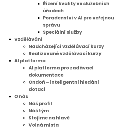
Řízení kvality ve služebních
úřadech
Poradenství v AI pro veřejnou
správu
Speciální služby
Vzdělávání
Nadcházející vzdělávací kurzy
Realizované vzdělávací kurzy
AI platforma
AI platforma pro zadávací
dokumentace
Ondoň – inteligentní hledání
dotací
O nás
Náš profil
Náš tým
Stojíme na hlavě
Volná místa