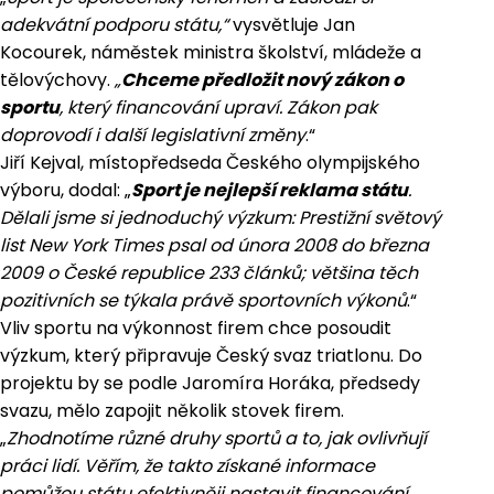
adekvátní podporu státu,“
vysvětluje Jan
Kocourek, náměstek ministra školství, mládeže a
tělovýchovy.
„
Chceme předložit nový zákon o
sportu
, který financování upraví. Zákon pak
doprovodí i další legislativní změny
.“
Jiří Kejval, místopředseda Českého olympijského
výboru, dodal: „
Sport je nejlepší reklama státu
.
Dělali jsme si jednoduchý výzkum: Prestižní světový
list New York Times psal od února 2008 do března
2009 o České republice 233 článků; většina těch
pozitivních se týkala právě sportovních výkonů
.“
Vliv sportu na výkonnost firem chce posoudit
výzkum, který připravuje Český svaz triatlonu. Do
projektu by se podle Jaromíra Horáka, předsedy
svazu, mělo zapojit několik stovek firem.
„
Zhodnotíme různé druhy sportů a to, jak ovlivňují
práci lidí. Věřím, že takto získané informace
pomůžou státu efektivněji nastavit financování