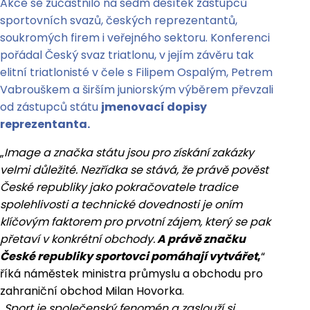
Akce se zúčastnilo na sedm desítek zástupců
sportovních svazů, českých reprezentantů,
soukromých firem i veřejného sektoru. Konferenci
pořádal Český svaz triatlonu, v jejím závěru tak
elitní triatlonisté v čele s Filipem Ospalým, Petrem
Vabrouškem a širším juniorským výběrem převzali
od zástupců státu
jmenovací dopisy
reprezentanta.
„
Image a značka státu jsou pro získání zakázky
velmi důležité. Nezřídka se stává, že právě pověst
České republiky jako pokračovatele tradice
spolehlivosti a technické dovednosti je oním
klíčovým faktorem pro prvotní zájem, který se pak
přetaví v konkrétní obchody.
A právě značku
České republiky sportovci pomáhají vytvářet
,
“
říká náměstek ministra průmyslu a obchodu pro
zahraniční obchod Milan Hovorka.
„
Sport je společenský fenomén a zaslouží si