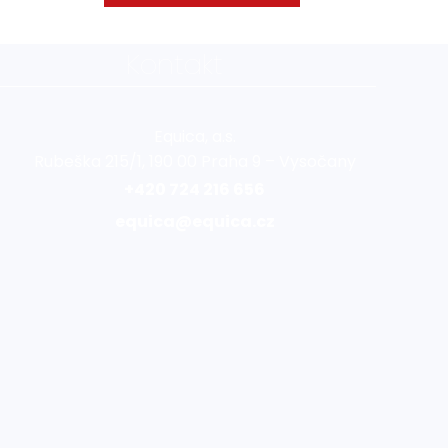
Kontakt
Equica, a.s.
Rubeška 215/1, 190 00 Praha 9 – Vysočany
+420 724 216 656
equica@equica.cz