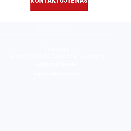
KONTAKTUJTE NÁS
Kontakt
Equica, a.s.
Rubeška 215/1, 190 00 Praha 9 – Vysočany
+420 724 216 656
equica@equica.cz