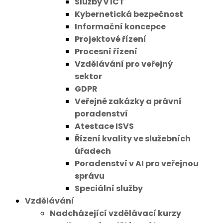
Služby v ICT
Kybernetická bezpečnost
Informační koncepce
Projektové řízení
Procesní řízení
Vzdělávání pro veřejný
sektor
GDPR
Veřejné zakázky a právní
poradenství
Atestace ISVS
Řízení kvality ve služebních
úřadech
Poradenství v AI pro veřejnou
správu
Speciální služby
Vzdělávání
Nadcházející vzdělávací kurzy