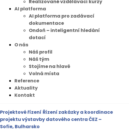
Realizované vzdělávací kurzy
AI platforma
AI platforma pro zadávací
dokumentace
Ondoň – inteligentní hledání
dotací
O nás
Náš profil
Náš tým
Stojíme na hlavě
Volná místa
Reference
Aktuality
Kontakt
Projektové řízení
Řízení zakázky a koordinace
projektu výstavby datového centra ČEZ –
Sofie, Bulharsko