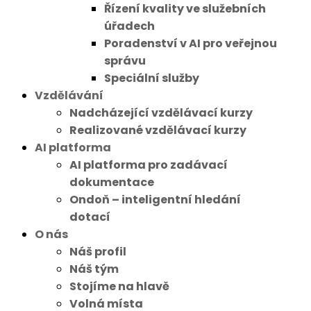
Řízení kvality ve služebních
úřadech
Poradenství v AI pro veřejnou
správu
Speciální služby
Vzdělávání
Nadcházející vzdělávací kurzy
Realizované vzdělávací kurzy
AI platforma
AI platforma pro zadávací
dokumentace
Ondoň – inteligentní hledání
dotací
O nás
Náš profil
Náš tým
Stojíme na hlavě
Volná místa