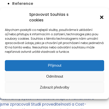
Reference
Aktuality
Spravovat Souhlas s
Kontakt
cookies
Aktuality
Zpracování žádosti k projektu "IZS
Abychom poskytli co nejlepší služby, používáme k ukládání
a/nebo přístupu k informacím o zařízení, technologie jako jsou
Zlínského kraje"
soubory cookies. Souhlas s těmito technologiemi nám umožní
zpracovávat údaje, jako je chování při procházení nebo jedinečná
ID na tomto webu. Nesouhlas nebo odvolání souhlasu může
Zpracování žádosti k
nepříznivě ovlivnit určité vlastnosti a funkce.
projektu „IZS Zlínského
Příjmout
kraje“
Odmítnout
Úspěšně jsme realizovali 1. fázi zakázky na
Zobrazit předvolby
zpracování žádosti k projektu „Integrovaný
záchranný systém Zlínského kraje“, v rámci které
jsme zpracovali Studii proveditelnosti a Cost-