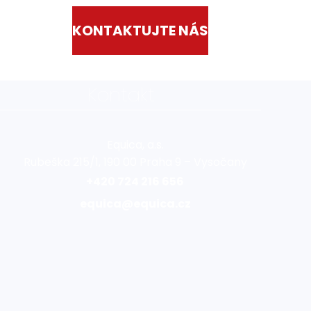
KONTAKTUJTE NÁS
Kontakt
Equica, a.s.
Rubeška 215/1, 190 00 Praha 9 – Vysočany
+420 724 216 656
equica@equica.cz