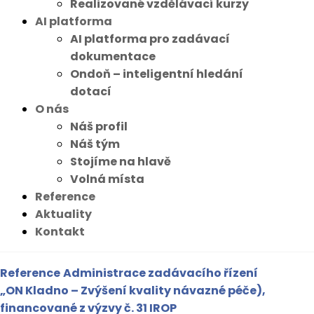
Realizované vzdělávací kurzy
AI platforma
AI platforma pro zadávací
dokumentace
Ondoň – inteligentní hledání
dotací
O nás
Náš profil
Náš tým
Stojíme na hlavě
Volná místa
Reference
Aktuality
Kontakt
Reference
Administrace zadávacího řízení
„ON Kladno – Zvýšení kvality návazné péče),
financované z výzvy č. 31 IROP