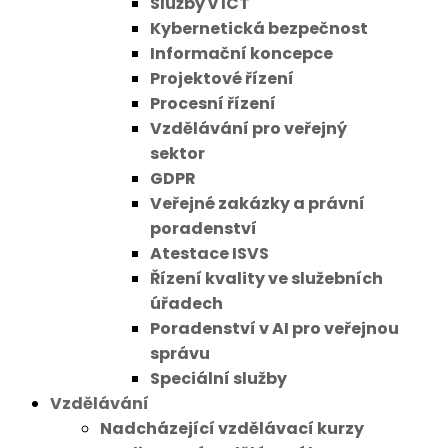
Služby v ICT
Kybernetická bezpečnost
Informační koncepce
Projektové řízení
Procesní řízení
Vzdělávání pro veřejný
sektor
GDPR
Veřejné zakázky a právní
poradenství
Atestace ISVS
Řízení kvality ve služebních
úřadech
Poradenství v AI pro veřejnou
správu
Speciální služby
Vzdělávání
Nadcházející vzdělávací kurzy