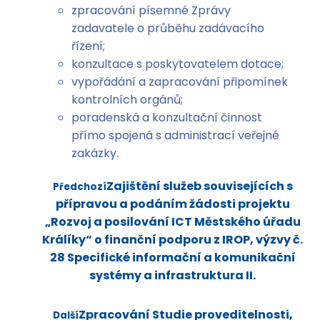
zpracování písemné Zprávy
zadavatele o průběhu zadávacího
řízení;
konzultace s poskytovatelem dotace;
vypořádání a zapracování připomínek
kontrolních orgánů;
poradenská a konzultační činnost
přímo spojená s administrací veřejné
zakázky.
Zajištění služeb souvisejících s
Předchozí
přípravou a podáním žádosti projektu
„Rozvoj a posilování ICT Městského úřadu
Králíky“ o finanční podporu z IROP, výzvy č.
28 Specifické informační a komunikační
systémy a infrastruktura II.
Zpracování Studie proveditelnosti,
Další