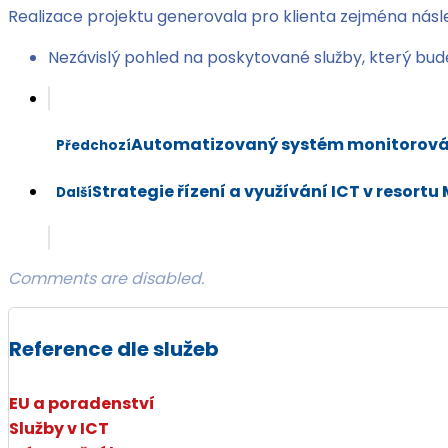
Realizace projektu generovala pro klienta zejména násle
Nezávislý pohled na poskytované služby, který bude 
Automatizovaný systém monitorová
Předchozí
Strategie řízení a využívání ICT v resortu
Další
Comments are disabled.
Reference dle služeb
EU a poradenství
Služby v ICT