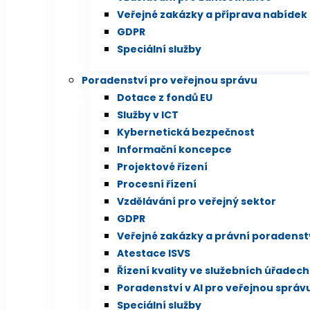
Veřejné zakázky a příprava nabídek
GDPR
Speciální služby
Poradenství pro veřejnou správu
Dotace z fondů EU
Služby v ICT
Kybernetická bezpečnost
Informační koncepce
Projektové řízení
Procesní řízení
Vzdělávání pro veřejný sektor
GDPR
Veřejné zakázky a právní poradenst
Atestace ISVS
Řízení kvality ve služebních úřadech
Poradenství v AI pro veřejnou správ
Speciální služby