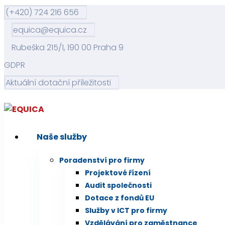
(+420) 724 216 656
equica@equica.cz
Rubeška 215/1, 190 00 Praha 9
GDPR
Aktuální dotační příležitosti
Naše služby
Poradenství pro firmy
Projektové řízení
Audit společnosti
Dotace z fondů EU
Služby v ICT pro firmy
Vzdělávání pro zaměstnance