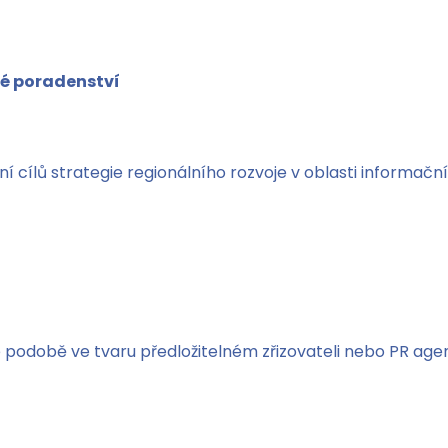
é poradenství
í cílů strategie regionálního rozvoje v oblasti informačn
é podobě ve tvaru předložitelném zřizovateli nebo PR age