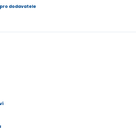
 pro dodavatele
ví
u