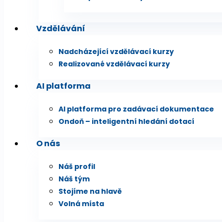
Vzdělávání
Nadcházející vzdělávací kurzy
Realizované vzdělávací kurzy
AI platforma
AI platforma pro zadávací dokumentace
Ondoň – inteligentní hledání dotací
O nás
Náš profil
Náš tým
Stojíme na hlavě
Volná místa