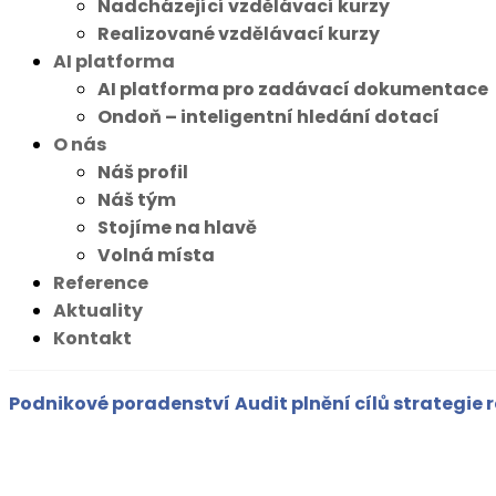
Nadcházející vzdělávací kurzy
Realizované vzdělávací kurzy
AI platforma
AI platforma pro zadávací dokumentace
Ondoň – inteligentní hledání dotací
O nás
Náš profil
Náš tým
Stojíme na hlavě
Volná místa
Reference
Aktuality
Kontakt
Podnikové poradenství
Audit plnění cílů strategie