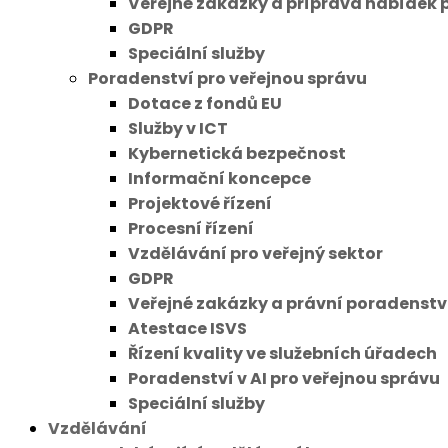
Veřejné zakázky a příprava nabídek 
GDPR
Speciální služby
Poradenství pro veřejnou správu
Dotace z fondů EU
Služby v ICT
Kybernetická bezpečnost
Informační koncepce
Projektové řízení
Procesní řízení
Vzdělávání pro veřejný sektor
GDPR
Veřejné zakázky a právní poradenstv
Atestace ISVS
Řízení kvality ve služebních úřadech
Poradenství v AI pro veřejnou správu
Speciální služby
Vzdělávání