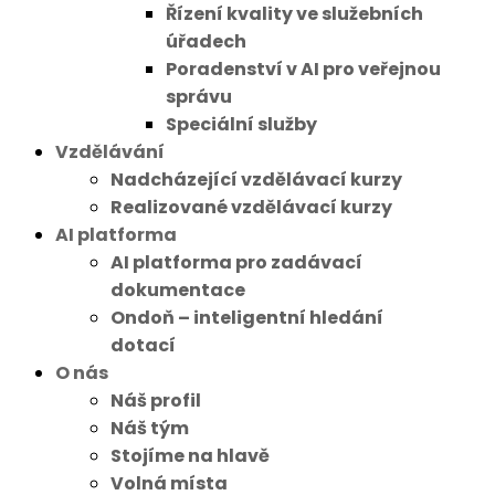
Řízení kvality ve služebních
úřadech
Poradenství v AI pro veřejnou
správu
Speciální služby
Vzdělávání
Nadcházející vzdělávací kurzy
Realizované vzdělávací kurzy
AI platforma
AI platforma pro zadávací
dokumentace
Ondoň – inteligentní hledání
dotací
O nás
Náš profil
Náš tým
Stojíme na hlavě
Volná místa