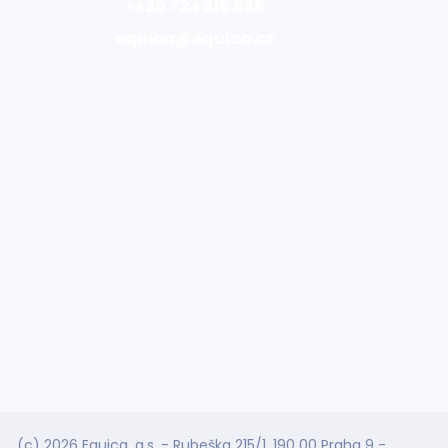
+420 724 216 656
equica@equica.cz
(c) 2026 Equica, a.s. - Rubeška 215/1, 190 00 Praha 9 -