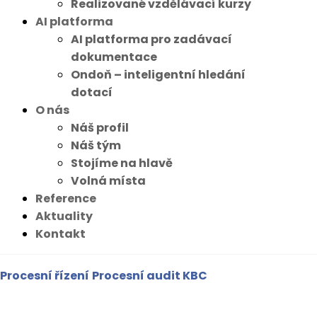
Realizované vzdělávací kurzy
AI platforma
AI platforma pro zadávací
dokumentace
Ondoň – inteligentní hledání
dotací
O nás
Náš profil
Náš tým
Stojíme na hlavě
Volná místa
Reference
Aktuality
Kontakt
Procesní řízení
Procesní audit KBC