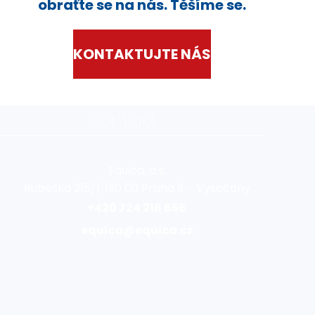
obraťte se na nás. Těšíme se.
KONTAKTUJTE NÁS
Kontakt
Equica, a.s.
Rubeška 215/1, 190 00 Praha 9 – Vysočany
+420 724 216 656
equica@equica.cz