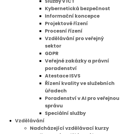
Služby v ICT
Kybernetická bezpečnost
Informační koncepce
Projektové řízení
Procesní řízení
Vzdělávání pro veřejný
sektor
GDPR
Veřejné zakázky a právní
poradenství
Atestace ISVS
Řízení kvality ve služebních
úřadech
Poradenství v AI pro veřejnou
správu
Speciální služby
Vzdělávání
Nadcházející vzdělávací kurzy