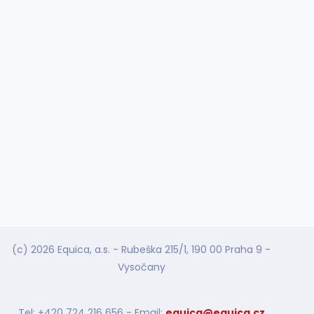
(c) 2026 Equica, a.s. - Rubeška 215/1, 190 00 Praha 9 -
Vysočany
Tel: +420 724 216 656 - Email:
equica@equica.cz