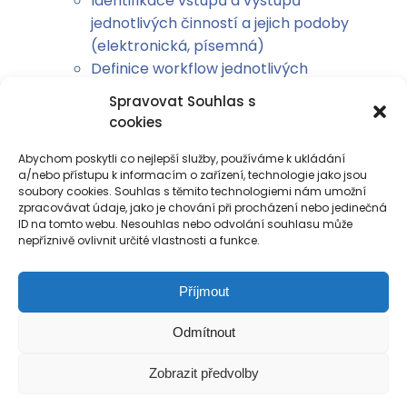
Identifikace vstupů a výstupů
jednotlivých činností a jejich podoby
(elektronická, písemná)
Definice workflow jednotlivých
dokumentů v rámci životních situací
Spravovat Souhlas s
Zpracování analýzy pracovních rolí
cookies
Definice hierarchické kompetenční
struktury jednotlivých pracovních rolí
Abychom poskytli co nejlepší služby, používáme k ukládání
a/nebo přístupu k informacím o zařízení, technologie jako jsou
Namapování pracovních rolí na výkon
soubory cookies. Souhlas s těmito technologiemi nám umožní
jednotlivých činností
zpracovávat údaje, jako je chování při procházení nebo jedinečná
ID na tomto webu. Nesouhlas nebo odvolání souhlasu může
Namapování pracovních rolí na
nepříznivě ovlivnit určité vlastnosti a funkce.
organizační strukturu organizace
Poskytování konzultačních služeb
Příjmout
Předchozí
při vytvoření metodiky síťování projektových
Odmítnout
kanceláří v organizacích veřejné správy
Zobrazit předvolby
Postupy pro zajištění obnovy IT služeb
Další