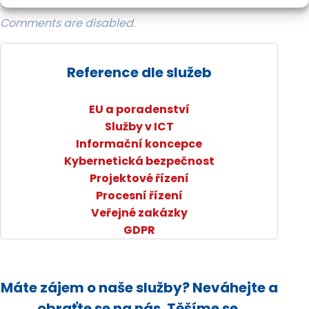
Comments are disabled.
Reference dle služeb
EU a poradenství
Služby v ICT
Informační koncepce
Kybernetická bezpečnost
Projektové řízení
Procesní řízení
Veřejné zakázky
GDPR
Máte zájem o naše služby? Neváhejte a
obraťte se na nás. Těšíme se.