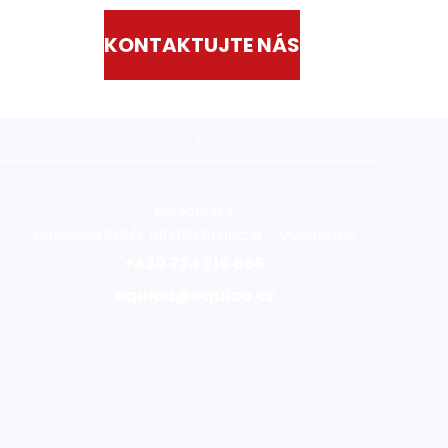
KONTAKTUJTE NÁS
Kontakt
Equica, a.s.
Rubeška 215/1, 190 00 Praha 9 – Vysočany
+420 724 216 656
equica@equica.cz