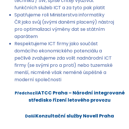
techniku / SW, spíše chtějí využívat
funkčních služeb ICT a za tyto pak platit
Spatřujeme roli Ministerstva informatiky
ČR jako svůj (svými daněmi placený) nástroj
pro optimalizaci výměny dat se státním
aparátem
Respektujeme ICT firmy jako součást
domácího ekonomického potenciálu a
pečlivě zvažujeme zda volit nadnárodní ICT
firmy (se svými pro a proti) nebo tuzemské
menší, nicméně však neméně úspěšné a
moderní společnosti
IATCC Praha – Národní integrované
Předchozí
středisko řízení letového provozu
Konzultační služby Novell Praha
Další