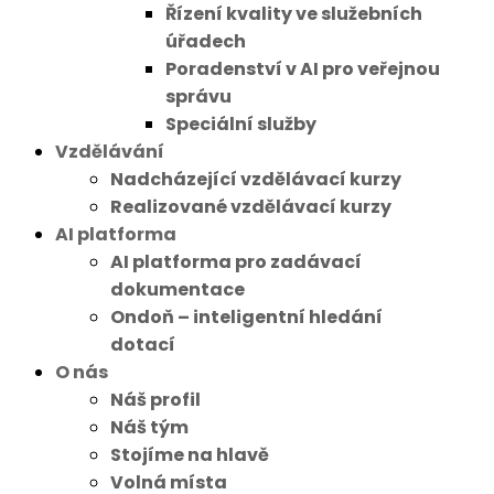
Řízení kvality ve služebních
úřadech
Poradenství v AI pro veřejnou
správu
Speciální služby
Vzdělávání
Nadcházející vzdělávací kurzy
Realizované vzdělávací kurzy
AI platforma
AI platforma pro zadávací
dokumentace
Ondoň – inteligentní hledání
dotací
O nás
Náš profil
Náš tým
Stojíme na hlavě
Volná místa