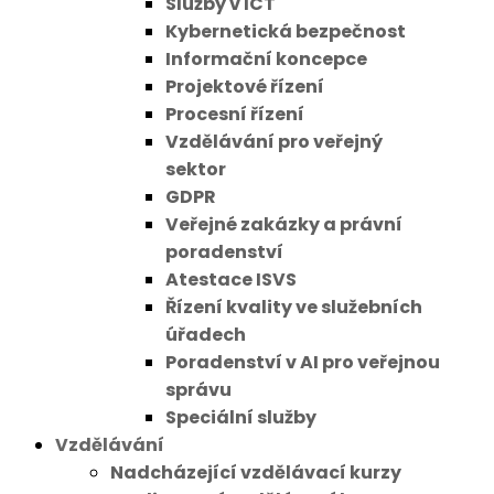
Služby v ICT
Kybernetická bezpečnost
Informační koncepce
Projektové řízení
Procesní řízení
Vzdělávání pro veřejný
sektor
GDPR
Veřejné zakázky a právní
poradenství
Atestace ISVS
Řízení kvality ve služebních
úřadech
Poradenství v AI pro veřejnou
správu
Speciální služby
Vzdělávání
Nadcházející vzdělávací kurzy