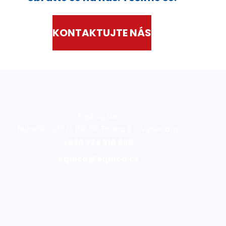
KONTAKTUJTE NÁS
Kontakt
Equica, a.s.
Rubeška 215/1, 190 00 Praha 9 – Vysočany
+420 724 216 656
equica@equica.cz