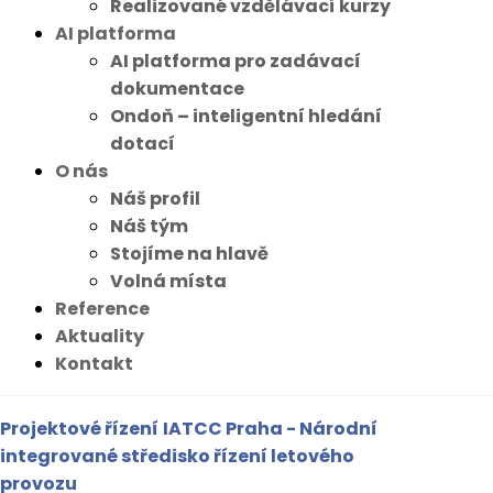
Realizované vzdělávací kurzy
AI platforma
AI platforma pro zadávací
dokumentace
Ondoň – inteligentní hledání
dotací
O nás
Náš profil
Náš tým
Stojíme na hlavě
Volná místa
Reference
Aktuality
Kontakt
Projektové řízení
IATCC Praha - Národní
integrované středisko řízení letového
provozu